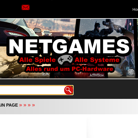
Ho
»
»
»
»
IN PAGE