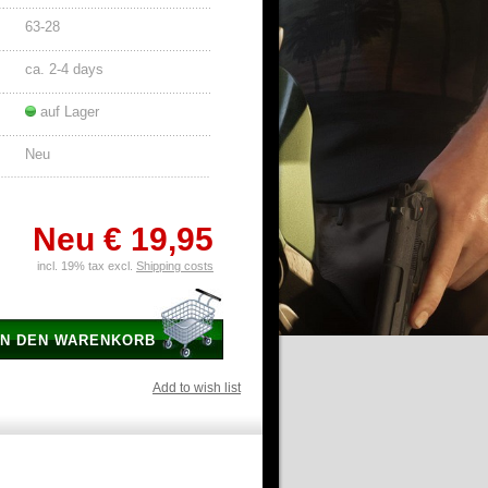
63-28
ca. 2-4 days
auf Lager
Neu
Neu
€ 19,95
incl. 19% tax excl.
Shipping costs
IN DEN WARENKORB
Add to wish list