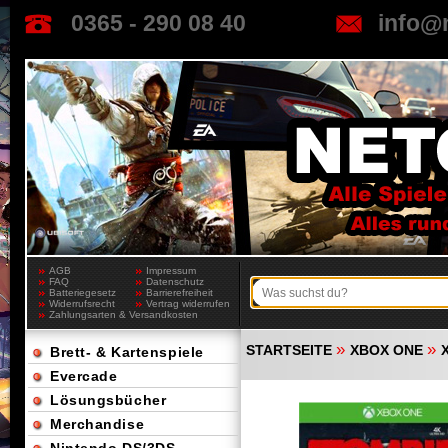
0365 - 290 08 40
info@
AGB
Impressum
FAQ
Datenschutz
Batteriegesetz
Barrierefreiheit
Widerrufsrecht
Vertrag widerrufen
Zahlungsarten & Versandkosten
»
»
STARTSEITE
XBOX ONE
Brett- & Kartenspiele
Evercade
Lösungsbücher
Merchandise