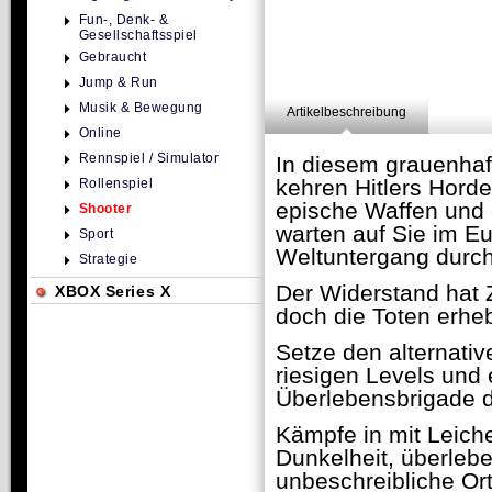
Fun-, Denk- &
Gesellschaftsspiel
Gebraucht
Jump & Run
Musik & Bewegung
Artikelbeschreibung
Online
Rennspiel / Simulator
In diesem grauenhaf
kehren Hitlers Horde
Rollenspiel
epische Waffen und 
Shooter
warten auf Sie im E
Sport
Weltuntergang durch
Strategie
Der Widerstand hat Z
XBOX Series X
doch die Toten erheb
Setze den alternativ
riesigen Levels und e
Überlebensbrigade du
Kämpfe in mit Leich
Dunkelheit, überleb
unbeschreibliche Ort