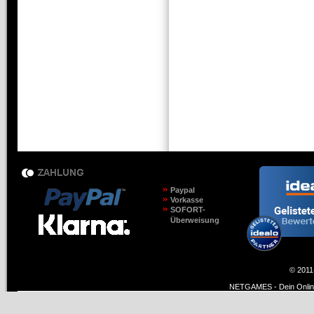
Paypal
Vorkasse
SOFORT-
Überweisung
© 2011
NETGAMES - Dein Online