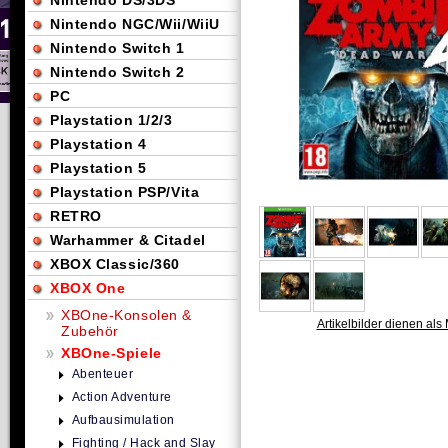
Nintendo DS/3DS
Nintendo NGC/Wii/WiiU
Nintendo Switch 1
Nintendo Switch 2
PC
Playstation 1/2/3
Playstation 4
Playstation 5
Playstation PSP/Vita
RETRO
Warhammer & Citadel
XBOX Classic/360
XBOX One
XBOne-Konsolen &
Artikelbilder dienen als 
Zubehör
XBOne-Spiele
Abenteuer
Action Adventure
Aufbausimulation
Fighting / Hack and Slay