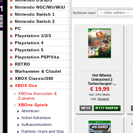
Nintendo DS/3DS
Nintendo NGC/Wii/WiiU
Sortieren nach
Nintendo Switch 1
Nintendo Switch 2
PC
Playstation 1/2/3
Playstation 4
Playstation 5
Playstation PSP/Vita
RETRO
Warhammer & Citadel
Hot Wheels
XBOX Classic/360
Unleashed 2
Turbocharged -...
XBOX One
€ 19,95
XBOne-Konsolen &
inkl. 19% MwSt.
Zubehör
zzgl.
Versand
XBOne-Spiele
Abenteuer
Action Adventure
Aufbausimulation
Fighting / Hack and Slay