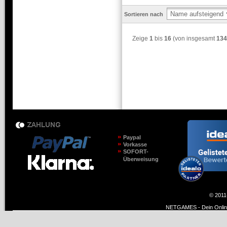
Sortieren nach
Zeige
1
bis
16
(von insgesamt
134
Paypal
Vorkasse
SOFORT-
Überweisung
© 2011
NETGAMES - Dein Online