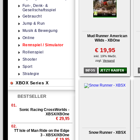
Fun-, Denk- &
Gesellschaftsspiel
Gebraucht
Jump & Run
Musik & Bewegung
Mud Runner American
Online
Wilds - XBOne
Rennspiel / Simulator
€ 19,95
Rollenspiel
inkl. 19% MwSt.
Shooter
zzgl.
Versand
Sport
Strategie
XBOX Series X
BESTSELLER
01.
Sonic Racing CrossWorlds -
XBSX/XBOne
€ 29,95
02.
TT Isle of Man Ride on the Edge
Snow Runner - XBSX
3 - XBSX/XBOne
€ 19,95