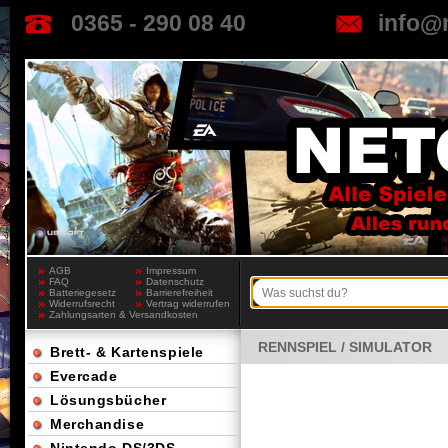
0365 - 290 08 40
info@
AGB
Impressum
FAQ
Datenschutz
Batteriegesetz
Barrierefreiheit
Widerrufsrecht
Vertrag widerrufen
Zahlungsarten & Versandkosten
RENNSPIEL / SIMULATOR
Brett- & Kartenspiele
Evercade
Lösungsbücher
Merchandise