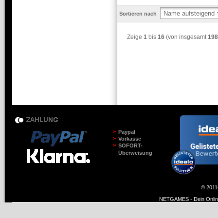
Sortieren nach
Zeige
1
bis
16
(von insgesamt
198
Paypal
Vorkasse
SOFORT-
Überweisung
© 2011
NETGAMES - Dein Online