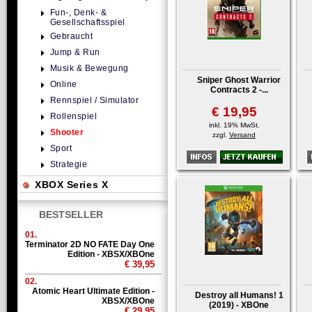
Fun-, Denk- &
Gesellschaftsspiel
Gebraucht
Jump & Run
Musik & Bewegung
Sniper Ghost Warrior
Online
Contracts 2 -...
Rennspiel / Simulator
€ 19,95
Rollenspiel
inkl. 19% MwSt.
Shooter
zzgl.
Versand
Sport
Strategie
XBOX Series X
BESTSELLER
01.
Terminator 2D NO FATE Day One
Edition - XBSX/XBOne
€ 39,95
02.
Atomic Heart Ultimate Edition -
Destroy all Humans! 1
XBSX/XBOne
(2019) - XBOne
€ 29,95