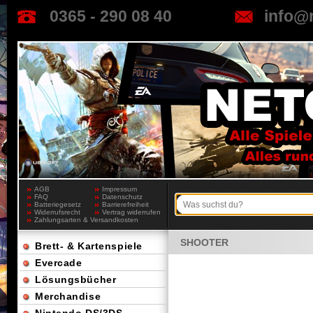
0365 - 290 08 40
info@
AGB
Impressum
FAQ
Datenschutz
Batteriegesetz
Barrierefreiheit
Widerrufsrecht
Vertrag widerrufen
Zahlungsarten & Versandkosten
SHOOTER
Brett- & Kartenspiele
Evercade
Lösungsbücher
Merchandise