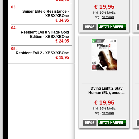
€ 19,95
03.
Sniper Elite 6 Resistance -
inkl. 19% MwSt.
XBSX/XBOne
zzgl.
Versand
€ 34,95
04.
Resident Evil 8 Village Gold
Edition - XBSX/XBOne
€ 24,95
05.
Resident Evil 2 - XBSX/XBOne
€ 19,95
Dying Light 2 Stay
Human (EU), uncut...
€ 19,95
inkl. 19% MwSt.
zzgl.
Versand