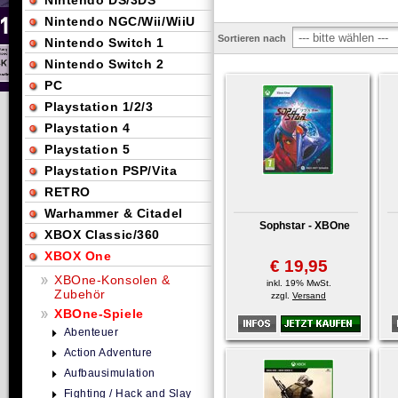
Nintendo DS/3DS
Nintendo NGC/Wii/WiiU
Sortieren nach
Nintendo Switch 1
Nintendo Switch 2
PC
Playstation 1/2/3
Playstation 4
Playstation 5
Playstation PSP/Vita
RETRO
Warhammer & Citadel
Sophstar - XBOne
XBOX Classic/360
XBOX One
€ 19,95
XBOne-Konsolen &
inkl. 19% MwSt.
Zubehör
zzgl.
Versand
XBOne-Spiele
Abenteuer
Action Adventure
Aufbausimulation
Fighting / Hack and Slay