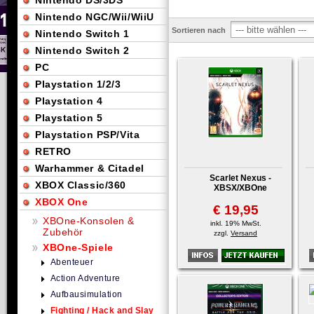
Nintendo DS/3DS
Nintendo NGC/Wii/WiiU
Sortieren nach
Nintendo Switch 1
Nintendo Switch 2
PC
Playstation 1/2/3
Playstation 4
Playstation 5
Playstation PSP/Vita
RETRO
Warhammer & Citadel
Scarlet Nexus -
XBOX Classic/360
XBSX/XBOne
XBOX One
€ 19,95
XBOne-Konsolen &
inkl. 19% MwSt.
Zubehör
zzgl.
Versand
XBOne-Spiele
Abenteuer
Action Adventure
Aufbausimulation
Fighting / Hack and Slay