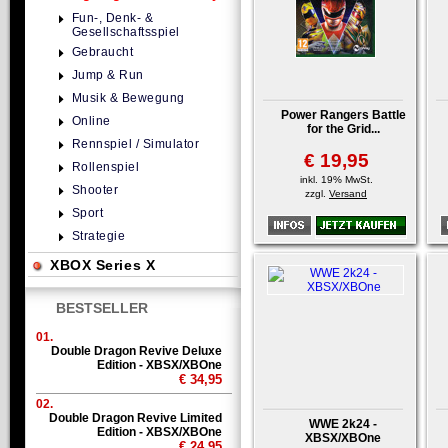
Fun-, Denk- &
Gesellschaftsspiel
Gebraucht
Jump & Run
Musik & Bewegung
Power Rangers Battle
Online
for the Grid...
Rennspiel / Simulator
€ 19,95
Rollenspiel
inkl. 19% MwSt.
Shooter
zzgl.
Versand
Sport
Strategie
XBOX Series X
BESTSELLER
01.
Double Dragon Revive Deluxe
Edition - XBSX/XBOne
€ 34,95
02.
Double Dragon Revive Limited
WWE 2k24 -
Edition - XBSX/XBOne
XBSX/XBOne
€ 24,95