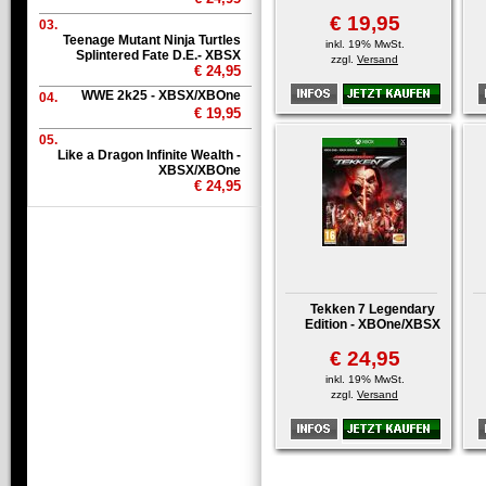
€ 19,95
03.
Teenage Mutant Ninja Turtles
inkl. 19% MwSt.
Splintered Fate D.E.- XBSX
zzgl.
Versand
€ 24,95
WWE 2k25 - XBSX/XBOne
04.
€ 19,95
05.
Like a Dragon Infinite Wealth -
XBSX/XBOne
€ 24,95
Tekken 7 Legendary
Edition - XBOne/XBSX
€ 24,95
inkl. 19% MwSt.
zzgl.
Versand