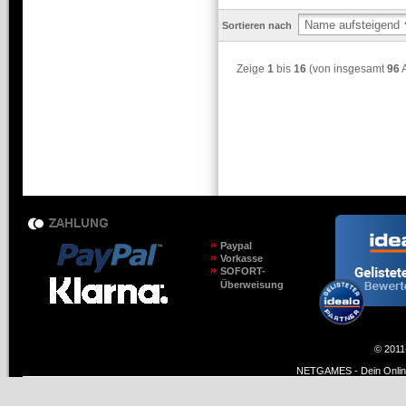
Sortieren nach
Zeige
1
bis
16
(von insgesamt
96
A
Paypal
Vorkasse
SOFORT-
Überweisung
© 2011
NETGAMES - Dein Online