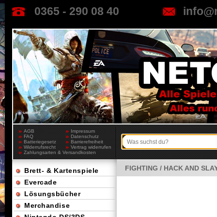
0365 - 290 08 40
info@
AGB
Impressum
FAQ
Datenschutz
Batteriegesetz
Barrierefreiheit
Widerrufsrecht
Vertrag widerrufen
Zahlungsarten & Versandkosten
FIGHTING / HACK AND SLA
Brett- & Kartenspiele
Evercade
Lösungsbücher
Merchandise