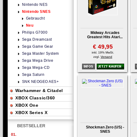
Nintendo NES
Nintendo SNES
Gebraucht
Neu
Philips G7000
Midway Arcades
Greatest Hits Atari...
Sega Dreamcast
€ 49,95
Sega Game Gear
inkl. 19% MwSt.
Sega Master System
zzgl.
Versand
Sega Mega Drive
Sega Mega-CD
Sega Saturn
SNK NEOGEO AES+
Warhammer & Citadel
XBOX Classic/360
XBOX One
XBOX Series X
BESTSELLER
Shockman Zero (US) -
SNES
01.