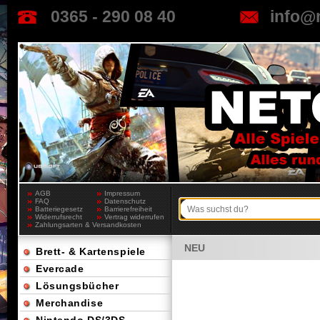
0365 - 290 08 40
info@
AGB
Impressum
FAQ
Datenschutz
Batteriegesetz
Barrierefreiheit
Widerrufsrecht
Vertrag widerrufen
Zahlungsarten & Versandkosten
NEU
Brett- & Kartenspiele
Evercade
Lösungsbücher
Merchandise