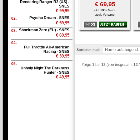
Rendering Ranger R2 (US) -
€ 69,95
SNES
€ 99,95
inkl. 19% MwSt.
zzgl.
Versand
Psycho Dream - SNES
02.
€ 59,95
Shockman Zero (EU) - SNES
03.
€ 69,95
04.
Full Throttle All-American
Sortieren nach
Racing - SNES
€ 39,95
05.
Zeige
1
bis
12
(von insgesamt
12
A
Unholy Night The Darkness
Hunter - SNES
€ 49,95