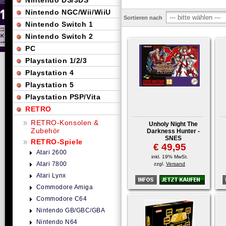
Nintendo DS/3DS
Nintendo NGC/Wii/WiiU
Sortieren nach
Nintendo Switch 1
Nintendo Switch 2
PC
Playstation 1/2/3
Playstation 4
Playstation 5
Playstation PSP/Vita
RETRO
RETRO-Konsolen &
Unholy Night The
Zubehör
Darkness Hunter -
SNES
RETRO-Spiele
€ 49,95
Atari 2600
inkl. 19% MwSt.
Atari 7800
zzgl.
Versand
Atari Lynx
Commodore Amiga
Commodore C64
Nintendo GB/GBC/GBA
Nintendo N64