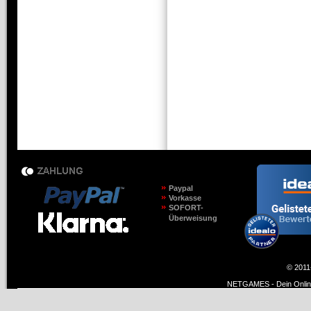
Paypal
Vorkasse
SOFORT-
Überweisung
© 2011
NETGAMES - Dein Online