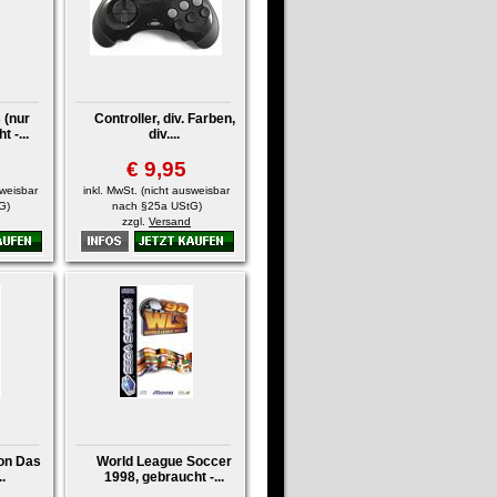
 (nur
Controller, div. Farben,
 -...
div....
€ 9,95
sweisbar
inkl. MwSt. (nicht ausweisbar
G)
nach §25a UStG)
zzgl.
Versand
on Das
World League Soccer
.
1998, gebraucht -...