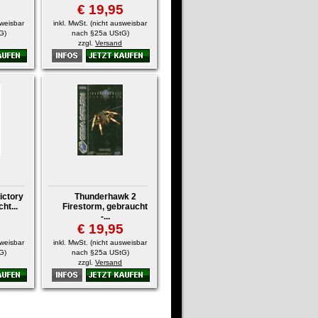
5
€ 19,95
sweisbar
inkl. MwSt. (nicht ausweisbar
G)
nach §25a UStG)
zzgl.
Versand
ictory
Thunderhawk 2
ht...
Firestorm, gebraucht
-...
5
€ 19,95
sweisbar
inkl. MwSt. (nicht ausweisbar
G)
nach §25a UStG)
zzgl.
Versand