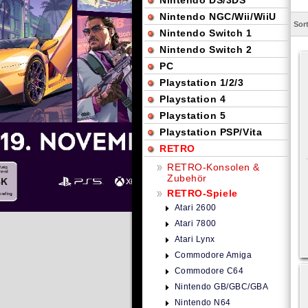
Nintendo DS/3DS
Nintendo NGC/Wii/WiiU
Sor
Nintendo Switch 1
Nintendo Switch 2
PC
Playstation 1/2/3
Playstation 4
Playstation 5
Playstation PSP/Vita
RETRO
RETRO-Konsolen &
Zubehör
RETRO-Spiele
Atari 2600
Atari 7800
Atari Lynx
Commodore Amiga
Commodore C64
Nintendo GB/GBC/GBA
Nintendo N64