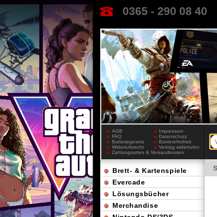
0365 - 290 08 40
AGB
Impressum
FAQ
Datenschutz
Batteriegesetz
Barrierefreiheit
Widerrufsrecht
Vertrag widerrufen
Zahlungsarten & Versandkosten
Brett- & Kartenspiele
Evercade
Lösungsbücher
Merchandise