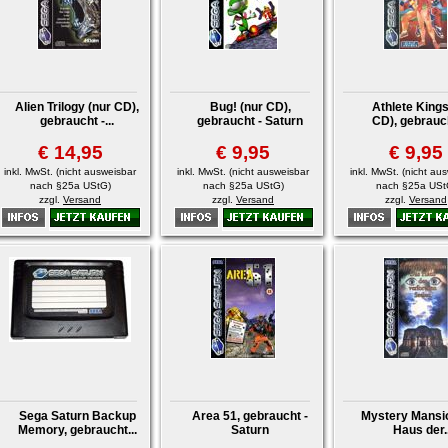
Alien Trilogy (nur CD),
Bug! (nur CD),
Athlete Kings
gebraucht -...
gebraucht - Saturn
CD), gebraucht
€ 14,95
€ 9,95
€ 9,95
inkl. MwSt. (nicht ausweisbar
inkl. MwSt. (nicht ausweisbar
inkl. MwSt. (nicht au
nach §25a UStG)
nach §25a UStG)
nach §25a USt
zzgl.
Versand
zzgl.
Versand
zzgl.
Versand
Sega Saturn Backup
Area 51, gebraucht -
Mystery Mansi
Memory, gebraucht...
Saturn
Haus der..