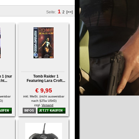
1
Seite:
2
[>>]
 1 (nur
Tomb Raider 1
ht...
Featuring Lara Croft...
5
€ 9,95
sweisbar
inkl. MwSt. (nicht ausweisbar
G)
nach §25a UStG)
zzgl.
Versand