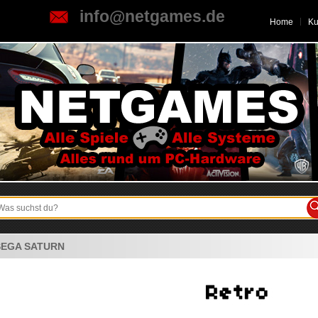
info@netgames.de
Home
K
SEGA SATURN