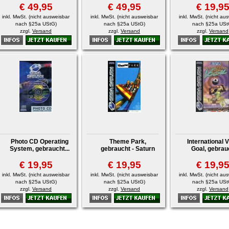
€ 49,95
€ 49,95
€ 19,9
inkl. MwSt. (nicht ausweisbar
inkl. MwSt. (nicht ausweisbar
inkl. MwSt. (nicht au
nach §25a UStG)
nach §25a UStG)
nach §25a USt
zzgl.
Versand
zzgl.
Versand
zzgl.
Versand
Photo CD Operating
Theme Park,
International V
System, gebraucht...
gebraucht - Saturn
Goal, gebrauc
€ 19,95
€ 19,95
€ 19,9
inkl. MwSt. (nicht ausweisbar
inkl. MwSt. (nicht ausweisbar
inkl. MwSt. (nicht au
nach §25a UStG)
nach §25a UStG)
nach §25a USt
zzgl.
Versand
zzgl.
Versand
zzgl.
Versand