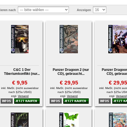
tieren nach
Anzeigen
C&C 1 Der
Panzer Dragoon 2 (nur
Panzer Dragoon
Tiberiumkonflikt (nur...
CD), gebraucht...
CD), gebrauc
€ 9,95
€ 29,95
€ 29,9
inkl. MwSt. (nicht ausweisbar
inkl. MwSt. (nicht ausweisbar
inkl. MwSt. (nicht au
nach §25a UStG)
nach §25a UStG)
nach §25a USt
zzgl.
Versand
zzgl.
Versand
zzgl.
Versand