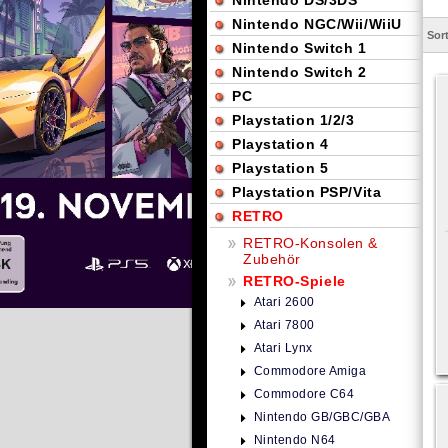
Nintendo DS/3DS
Nintendo NGC/Wii/WiiU
Sor
Nintendo Switch 1
Nintendo Switch 2
PC
Playstation 1/2/3
Playstation 4
Playstation 5
Playstation PSP/Vita
RETRO
RETRO-Konsolen &
Zubehör
RETRO-Spiele
Atari 2600
Atari 7800
Atari Lynx
Commodore Amiga
Commodore C64
Nintendo GB/GBC/GBA
Nintendo N64