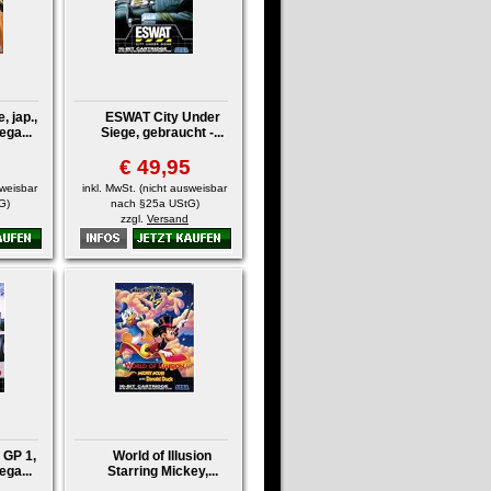
 jap.,
ESWAT City Under
ega...
Siege, gebraucht -...
5
€ 49,95
sweisbar
inkl. MwSt. (nicht ausweisbar
G)
nach §25a UStG)
zzgl.
Versand
 GP 1,
World of Illusion
ega...
Starring Mickey,...