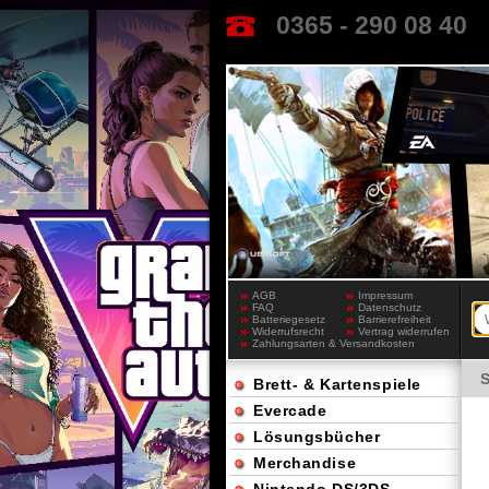
0365 - 290 08 40
AGB
Impressum
FAQ
Datenschutz
Batteriegesetz
Barrierefreiheit
Widerrufsrecht
Vertrag widerrufen
Zahlungsarten & Versandkosten
Brett- & Kartenspiele
Evercade
Lösungsbücher
Merchandise