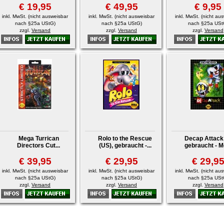
€ 19,95
€ 49,95
€ 9,95
inkl. MwSt. (nicht ausweisbar
inkl. MwSt. (nicht ausweisbar
inkl. MwSt. (nicht au
nach §25a UStG)
nach §25a UStG)
nach §25a USt
zzgl.
Versand
zzgl.
Versand
zzgl.
Versand
Mega Turrican
Rolo to the Rescue
Decap Attack 
Directors Cut...
(US), gebraucht -...
gebraucht - M
€ 39,95
€ 29,95
€ 29,9
inkl. MwSt. (nicht ausweisbar
inkl. MwSt. (nicht ausweisbar
inkl. MwSt. (nicht au
nach §25a UStG)
nach §25a UStG)
nach §25a USt
zzgl.
Versand
zzgl.
Versand
zzgl.
Versand