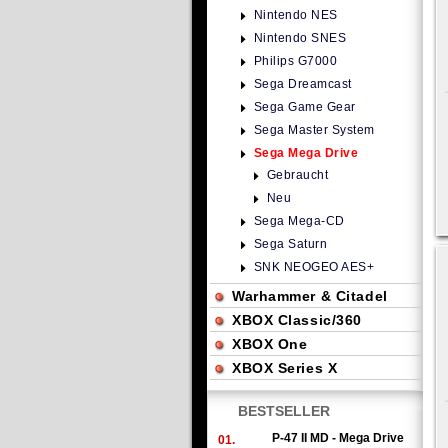
Nintendo NES
Nintendo SNES
Philips G7000
Sega Dreamcast
Sega Game Gear
Sega Master System
Sega Mega Drive
Gebraucht
Neu
Sega Mega-CD
Sega Saturn
SNK NEOGEO AES+
Warhammer & Citadel
XBOX Classic/360
XBOX One
XBOX Series X
BESTSELLER
P-47 II MD - Mega Drive
01.