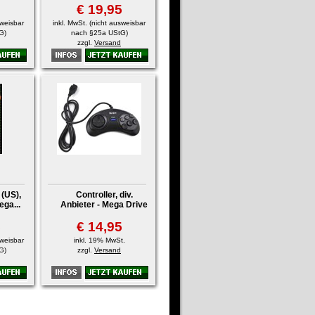
€ 19,95
sweisbar
inkl. MwSt. (nicht ausweisbar
G)
nach §25a UStG)
zzgl.
Versand
(US),
Controller, div.
ega...
Anbieter - Mega Drive
5
€ 14,95
sweisbar
inkl. 19% MwSt.
G)
zzgl.
Versand