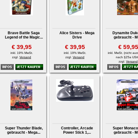
Brave Battle Saga
Alice Sisters - Mega
Dynamite Duke,
Legend of the Magic...
Drive
gebraucht - M
€ 39,95
€ 39,95
€ 59,9
inkl. 19% MwSt.
inkl. 19% MwSt.
inkl. MwSt. (nicht au
zzgl.
Versand
zzgl.
Versand
nach §25a USt
zzgl.
Versand
Super Thunder Blade,
Controller, Arcade
Super Monaco
gebraucht - Mega...
Power Stick 1,...
gebraucht - M