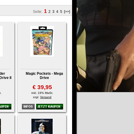
1
Seite:
2
3
4
5
[>>]
nder
Magic Pockets - Mega
rive II
Drive
5
€ 39,95
.
inkl. 19% MwSt.
zzgl.
Versand