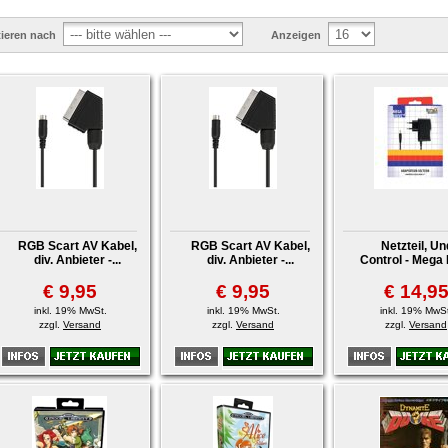
tieren nach
Anzeigen
RGB Scart AV Kabel,
RGB Scart AV Kabel,
Netzteil, U
div. Anbieter -...
div. Anbieter -...
Control - Mega D
€ 9,95
€ 9,95
€ 14,9
inkl. 19% MwSt.
inkl. 19% MwSt.
inkl. 19% MwSt
zzgl.
Versand
zzgl.
Versand
zzgl.
Versand