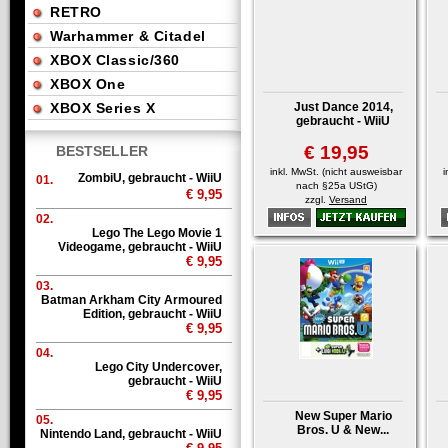
RETRO
Warhammer & Citadel
XBOX Classic/360
XBOX One
XBOX Series X
Just Dance 2014,
gebraucht - WiiU
€ 19,95
BESTSELLER
inkl. MwSt. (nicht ausweisbar
i
ZombiU, gebraucht - WiiU
01.
nach §25a UStG)
€ 9,95
zzgl.
Versand
02.
Lego The Lego Movie 1
Videogame, gebraucht - WiiU
€ 9,95
03.
Batman Arkham City Armoured
Edition, gebraucht - WiiU
€ 9,95
04.
Lego City Undercover,
gebraucht - WiiU
€ 9,95
New Super Mario
05.
Bros. U & New...
Nintendo Land, gebraucht - WiiU