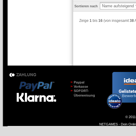
Sortieren nach
Zeige
1
bis
16
(von insgesamt
38
A
Paypal
Vorkasse
SOFORT-
Überweisung
© 2011
NETGAMES - Dein Online