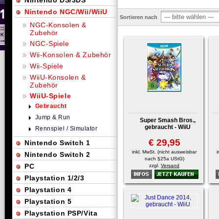
Nintendo DS/3DS
Nintendo NGC/Wii/WiiU
Sortieren nach
NGC-Konsolen &
Zubehör
NGC-Spiele
Wii-Konsolen & Zubehör
Wii-Spiele
WiiU-Konsolen &
Zubehör
WiiU-Spiele
Gebraucht
Jump & Run
Super Smash Bros.,
gebraucht - WiiU
Rennspiel / Simulator
€ 29,95
Nintendo Switch 1
inkl. MwSt. (nicht ausweisbar
i
Nintendo Switch 2
nach §25a UStG)
PC
zzgl.
Versand
Playstation 1/2/3
Playstation 4
Playstation 5
Playstation PSP/Vita