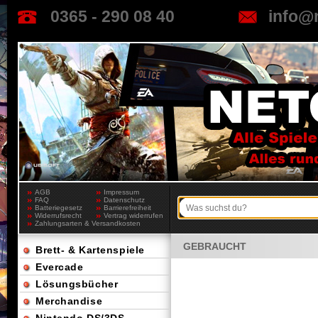
0365 - 290 08 40
info@
AGB
Impressum
FAQ
Datenschutz
Batteriegesetz
Barrierefreiheit
Widerrufsrecht
Vertrag widerrufen
Zahlungsarten & Versandkosten
GEBRAUCHT
Brett- & Kartenspiele
Evercade
Lösungsbücher
Merchandise