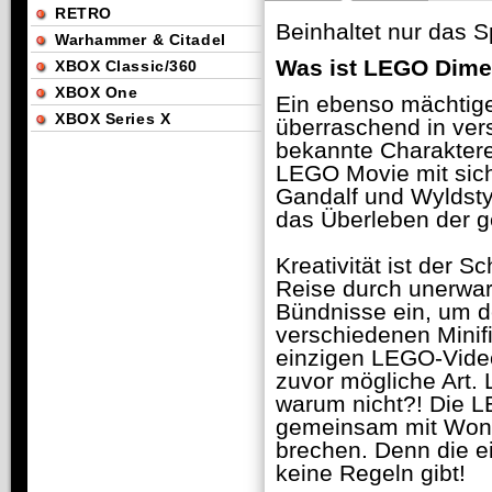
RETRO
Beinhaltet nur das Sp
Warhammer & Citadel
Was ist LEGO Dim
XBOX Classic/360
XBOX One
Ein ebenso mächtige
XBOX Series X
überraschend in ver
bekannte Charakter
LEGO Movie mit sich
Gandalf und Wyldsty
das Überleben der 
Kreativität ist der 
Reise durch unerwa
Bündnisse ein, um d
verschiedenen Minif
einzigen LEGO-Video
zuvor mögliche Art
warum nicht?! Die L
gemeinsam mit Wonde
brechen. Denn die e
keine Regeln gibt!