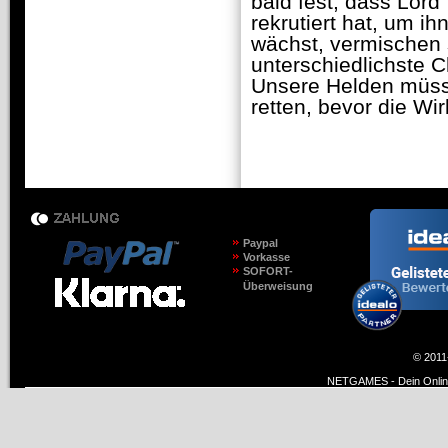
bald fest, dass Lor
rekrutiert hat, um i
wächst, vermischen 
unterschiedlichste 
Unsere Helden müss
retten, bevor die W
Paypal
Vorkasse
SOFORT-
Überweisung
© 2011
NETGAMES - Dein Online