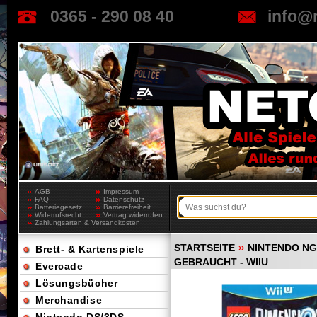
0365 - 290 08 40
info@
AGB
Impressum
FAQ
Datenschutz
Batteriegesetz
Barrierefreiheit
Widerrufsrecht
Vertrag widerrufen
Zahlungsarten & Versandkosten
»
STARTSEITE
NINTENDO NGC
Brett- & Kartenspiele
GEBRAUCHT - WIIU
Evercade
Lösungsbücher
Merchandise