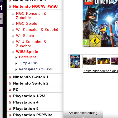
Nintendo DS/3DS
Nintendo NGC/Wii/WiiU
NGC-Konsolen &
Zubehör
NGC-Spiele
Wii-Konsolen & Zubehör
Wii-Spiele
WiiU-Konsolen &
Zubehör
WiiU-Spiele
Gebraucht
Jump & Run
Rennspiel / Simulator
Artikelbilder dienen als 
Nintendo Switch 1
Nintendo Switch 2
PC
Playstation 1/2/3
Playstation 4
Playstation 5
Artikelbeschreibung
Playstation PSP/Vita