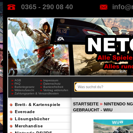
0365 - 290 08 40
info@
AGB
Impressum
FAQ
Datenschutz
Batteriegesetz
Barrierefreiheit
Widerrufsrecht
Vertrag widerrufen
Zahlungsarten & Versandkosten
»
STARTSEITE
NINTENDO NGC
Brett- & Kartenspiele
GEBRAUCHT - WIIU
Evercade
Lösungsbücher
Merchandise