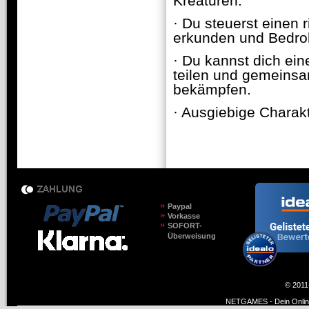
Kreaturen.
· Du steuerst einen
erkunden und Bedro
· Du kannst dich ei
teilen und gemeinsa
bekämpfen.
· Ausgiebige Charak
Paypal
Vorkasse
SOFORT-
Überweisung
© 2011
NETGAMES - Dein Online