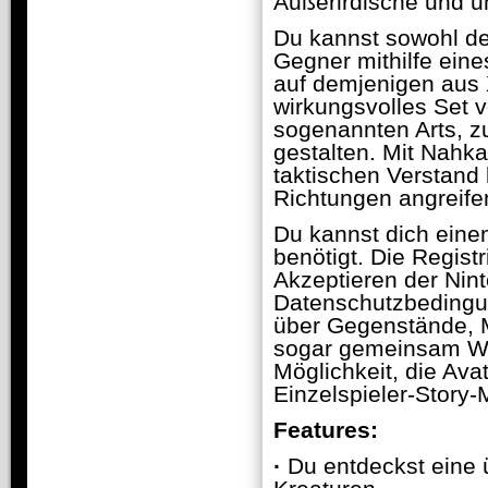
Außerirdische und u
Du kannst sowohl de
Gegner mithilfe ein
auf demjenigen aus 
wirkungsvolles Set 
sogenannten Arts, zu
gestalten. Mit Nahk
taktischen Verstand
Richtungen angreife
Du kannst dich eine
benötigt. Die Regist
Akzeptieren der Nin
Datenschutzbedingun
über Gegenstände, Mi
sogar gemeinsam We
Möglichkeit, die Ava
Einzelspieler-Story
Features:
·
Du entdeckst eine 