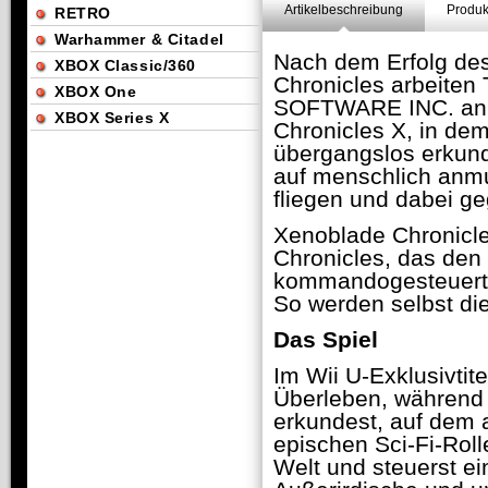
Artikelbeschreibung
Produk
RETRO
Warhammer & Citadel
Nach dem Erfolg des
XBOX Classic/360
Chronicles arbeite
XBOX One
SOFTWARE INC. an 
XBOX Series X
Chronicles X, in dem
übergangslos erkund
auf menschlich anmu
fliegen und dabei g
Xenoblade Chronicl
Chronicles, das den 
kommandogesteuerte
So werden selbst die
Das Spiel
Im Wii U-Exklusivti
Überleben, während 
erkundest, auf dem a
epischen Sci-Fi-Roll
Welt und steuerst e