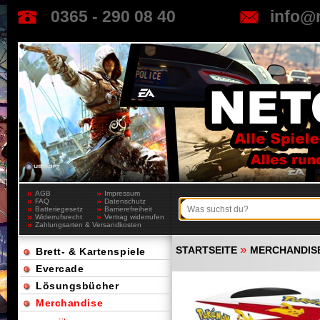
0365 - 290 08 40
info@
AGB
Impressum
FAQ
Datenschutz
Batteriegesetz
Barrierefreiheit
Widerrufsrecht
Vertrag widerrufen
Zahlungsarten & Versandkosten
»
STARTSEITE
MERCHANDIS
Brett- & Kartenspiele
Evercade
Lösungsbücher
Merchandise