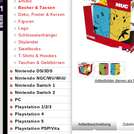
amiibo
Becher & Tassen
Deko, Poster & Kerzen
Figuren
Lego
Schlüsselanhänger
Skylander
Steelbooks
T-Shirts & Hoodies
Taschen & Geldbörsen
Nintendo DS/3DS
Nintendo NGC/Wii/WiiU
Artikelbilder dienen als 
Nintendo Switch 1
Nintendo Switch 2
PC
Playstation 1/2/3
Playstation 4
Playstation 5
Artikelbeschreibung
Zubehö
Playstation PSP/Vita