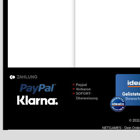
Paypal
Vorkasse
SOFORT-
Überweisung
© 2011
NETGAMES - Dein Online