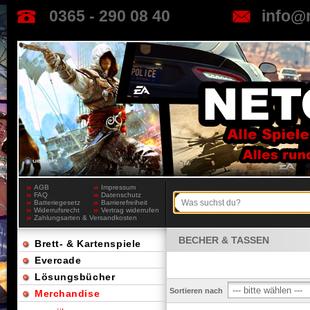
0365 - 290 08 40
info@
AGB
Impressum
FAQ
Datenschutz
Batteriegesetz
Barrierefreiheit
Widerrufsrecht
Vertrag widerrufen
Zahlungsarten & Versandkosten
BECHER & TASSEN
Brett- & Kartenspiele
Evercade
Lösungsbücher
Sortieren nach
Merchandise