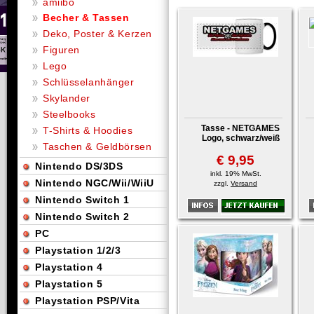
amiibo
Becher & Tassen
Deko, Poster & Kerzen
Figuren
Lego
Schlüsselanhänger
Skylander
Steelbooks
Tasse - NETGAMES
T-Shirts & Hoodies
Logo, schwarz/weiß
Taschen & Geldbörsen
€ 9,95
Nintendo DS/3DS
inkl. 19% MwSt.
Nintendo NGC/Wii/WiiU
zzgl.
Versand
Nintendo Switch 1
Nintendo Switch 2
PC
Playstation 1/2/3
Playstation 4
Playstation 5
Playstation PSP/Vita