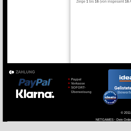
Zeige
1
bis
16
(von insgesamt
16
A
Paypal
Vorkasse
SOFORT-
Überweisung
© 2011
NETGAMES - Dein Online