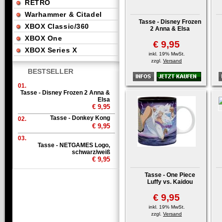
RETRO
Warhammer & Citadel
Tasse - Disney Frozen
XBOX Classic/360
2 Anna & Elsa
XBOX One
€ 9,95
XBOX Series X
inkl. 19% MwSt.
zzgl.
Versand
BESTSELLER
01.
Tasse - Disney Frozen 2 Anna &
Elsa
€ 9,95
Tasse - Donkey Kong
02.
€ 9,95
03.
Tasse - NETGAMES Logo,
schwarz/weiß
€ 9,95
Tasse - One Piece
Luffy vs. Kaidou
€ 9,95
inkl. 19% MwSt.
zzgl.
Versand