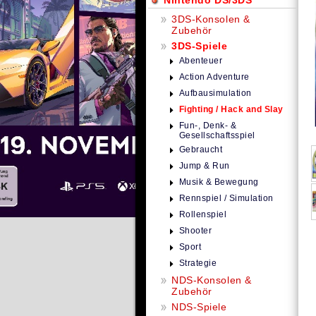
Nintendo DS/3DS
3DS-Konsolen &
Zubehör
3DS-Spiele
Abenteuer
Action Adventure
Aufbausimulation
Fighting / Hack and Slay
Fun-, Denk- &
Gesellschaftsspiel
Gebraucht
Jump & Run
Musik & Bewegung
Rennspiel / Simulation
Rollenspiel
Shooter
Sport
Strategie
NDS-Konsolen &
Zubehör
NDS-Spiele