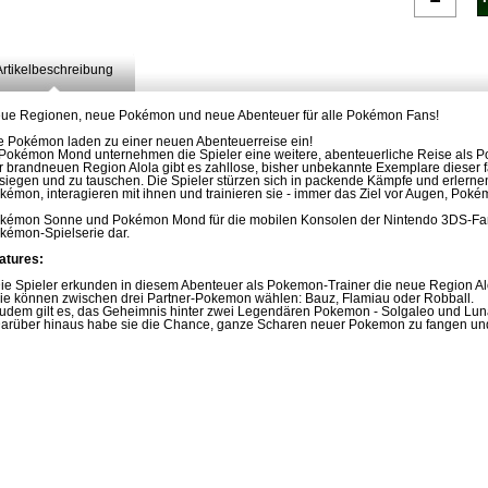
Artikelbeschreibung
ue Regionen, neue Pokémon und neue Abenteuer für alle Pokémon Fans!
e Pokémon laden zu einer neuen Abenteuerreise ein!
 Pokémon Mond unternehmen die Spieler eine weitere, abenteuerliche Reise als Po
r brandneuen Region Alola gibt es zahllose, bisher unbekannte Exemplare dieser 
siegen und zu tauschen. Die Spieler stürzen sich in packende Kämpfe und erlerne
kémon, interagieren mit ihnen und trainieren sie - immer das Ziel vor Augen, Po
kémon Sonne und Pokémon Mond für die mobilen Konsolen der Nintendo 3DS-Famili
kémon-Spielserie dar.
atures:
Die Spieler erkunden in diesem Abenteuer als Pokemon-Trainer die neue Region Al
Sie können zwischen drei Partner-Pokemon wählen: Bauz, Flamiau oder Robball.
Zudem gilt es, das Geheimnis hinter zwei Legendären Pokemon - Solgaleo und Lunal
Darüber hinaus habe sie die Chance, ganze Scharen neuer Pokemon zu fangen un