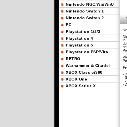
Nintendo NGC/Wii/WiiU
Nintendo Switch 1
Nintendo Switch 2
PC
Ne
Playstation 1/2/3
Di
Playstation 4
In
de
Playstation 5
be
Po
Playstation PSP/Vita
Po
RETRO
Po
Warhammer & Citadel
Fe
XBOX Classic/360
- 
- 
XBOX One
- 
- 
XBOX Series X