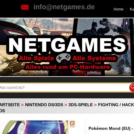
info@netgames.de
Home
K
»
»
»
ARTSEITE
NINTENDO DS/3DS
3DS-SPIELE
FIGHTING / HAC
3DS
Pokémon Mond (EU) -