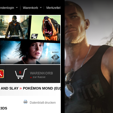
undenlogin
Warenkorb
Merkzettel
0
zur Kasse
»
K AND SLAY
POKÉMON MOND (EU)
Datenblatt drucken
 3DS