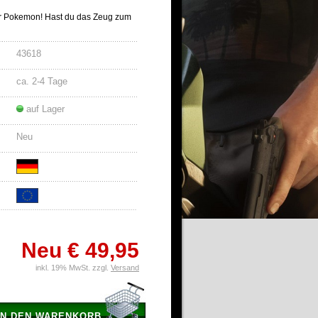
er Pokemon! Hast du das Zeug zum
43618
ca. 2-4 Tage
auf Lager
Neu
Neu
€ 49,95
inkl. 19% MwSt. zzgl.
Versand
IN DEN WARENKORB