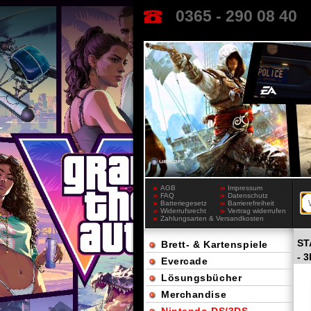
0365 - 290 08 40
AGB
Impressum
FAQ
Datenschutz
Batteriegesetz
Barrierefreiheit
Widerrufsrecht
Vertrag widerrufen
Zahlungsarten & Versandkosten
ST
Brett- & Kartenspiele
- 
Evercade
Lösungsbücher
Merchandise