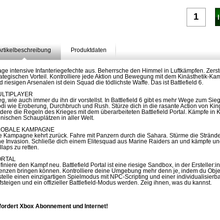
Artikelbeschreibung
Produktdaten
age intensive Infanteriegefechte aus. Beherrsche den Himmel in Luftkämpfen. Zer
rategischen Vorteil. Kontrolliere jede Aktion und Bewegung mit dem Kinästhetik-Ka
d riesigen Arsenalen ist dein Squad die tödlichste Waffe. Das ist Battlefield 6.
LTIPLAYER
eg, wie auch immer du ihn dir vorstellst. In Battlefield 6 gibt es mehr Wege zum S
di wie Eroberung, Durchbruch und Rush. Stürze dich in die rasante Action von King 
dere die Regeln des Krieges mit dem überarbeiteten Battlefield Portal. Kämpfe in K
onischen Schauplätzen in aller Welt.
LOBALE KAMPAGNE
e Kampagne kehrt zurück. Fahre mit Panzern durch die Sahara. Stürme die Strände
ne Invasion. Schließe dich einem Elitesquad aus Marine Raiders an und kämpfe u
llaps zu retten.
ORTAL
finiere den Kampf neu. Battlefield Portal ist eine riesige Sandbox, in der Ersteller:
enzen bringen können. Kontrolliere deine Umgebung mehr denn je, indem du Objekte
stelle einen einzigartigen Spielmodus mit NPC-Scripting und einer individualisier
fsteigen und ein offizieller Battlefield-Modus werden. Zeig ihnen, was du kannst.
fordert Xbox Abonnement und Internet!