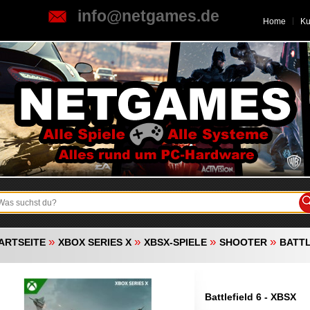
info@netgames.de
Home
K
»
»
»
»
ARTSEITE
XBOX SERIES X
XBSX-SPIELE
SHOOTER
BATTL
Battlefield 6 - XBSX