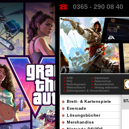
0365 - 290 08 40
AGB
Impressum
FAQ
Datenschutz
Batteriegesetz
Barrierefreiheit
Widerrufsrecht
Vertrag widerrufen
Zahlungsarten & Versandkosten
ST
Brett- & Kartenspiele
Evercade
Lösungsbücher
Merchandise