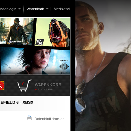
undenlogin
Warenkorb
Merkzettel
0
zur Kasse
EFIELD 6 - XBSX
Datenblatt drucken