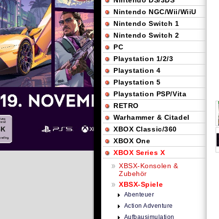
Nintendo DS/3DS
Nintendo NGC/Wii/WiiU
Nintendo Switch 1
Nintendo Switch 2
PC
Playstation 1/2/3
Playstation 4
Playstation 5
Playstation PSP/Vita
RETRO
Warhammer & Citadel
XBOX Classic/360
XBOX One
XBOX Series X
XBSX-Konsolen &
Zubehör
XBSX-Spiele
Abenteuer
Action Adventure
Aufbausimulation