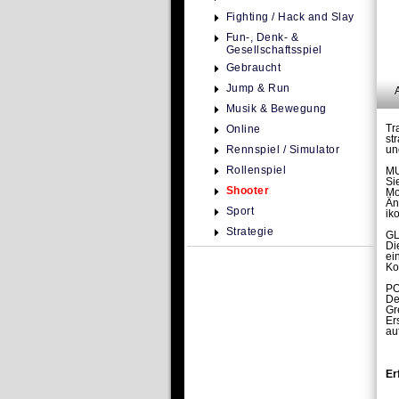
Fighting / Hack and Slay
Fun-, Denk- &
Gesellschaftsspiel
Gebraucht
Jump & Run
Musik & Bewegung
Tr
Online
st
Rennspiel / Simulator
un
Rollenspiel
MU
Si
Shooter
Mo
Än
Sport
ik
Strategie
G
Di
ei
Ko
P
De
Gr
Er
au
Er