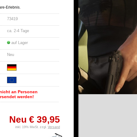
are-Erlebnis.
73419
ca. 2-4 Tage
auf Lager
Neu
f nicht an Personen
ersendet werden!
Neu € 39,95
inkl. 19% MwSt. zzgl.
Versand