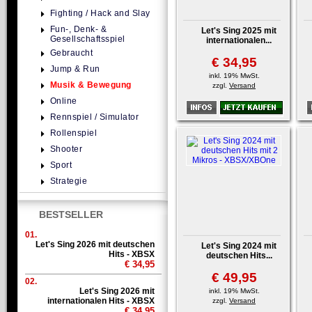
Fighting / Hack and Slay
Fun-, Denk- &
Let's Sing 2025 mit
Gesellschaftsspiel
internationalen...
Gebraucht
€ 34,95
Jump & Run
inkl. 19% MwSt.
Musik & Bewegung
zzgl.
Versand
Online
Rennspiel / Simulator
Rollenspiel
Shooter
Sport
Strategie
BESTSELLER
01.
Let's Sing 2026 mit deutschen
Let's Sing 2024 mit
Hits - XBSX
deutschen Hits...
€ 34,95
€ 49,95
02.
Let's Sing 2026 mit
inkl. 19% MwSt.
internationalen Hits - XBSX
zzgl.
Versand
€ 34,95