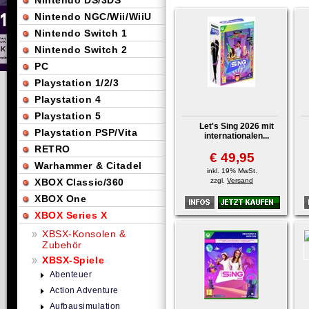
Nintendo DS/3DS
Nintendo NGC/Wii/WiiU
Nintendo Switch 1
Nintendo Switch 2
PC
Playstation 1/2/3
Playstation 4
Playstation 5
Let's Sing 2026 mit
Playstation PSP/Vita
internationalen...
RETRO
€ 49,95
Warhammer & Citadel
inkl. 19% MwSt.
XBOX Classic/360
zzgl.
Versand
XBOX One
XBOX Series X
XBSX-Konsolen &
Zubehör
XBSX-Spiele
Abenteuer
Action Adventure
Aufbausimulation