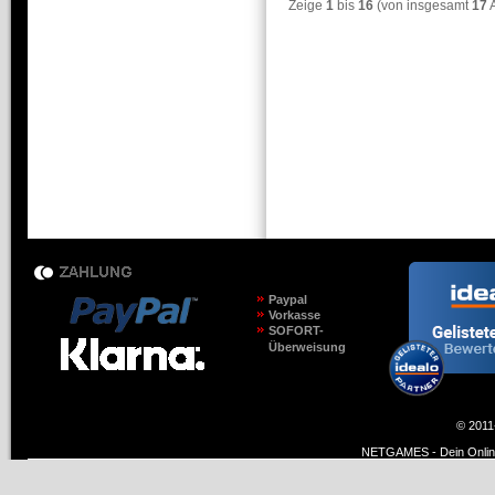
Zeige
1
bis
16
(von insgesamt
17
A
Paypal
Vorkasse
SOFORT-
Überweisung
© 2011
NETGAMES - Dein Online