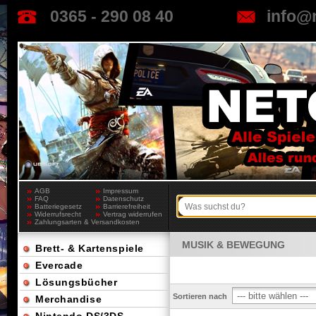
0365 - 290 08 40
info@
AGB
Impressum
FAQ
Datenschutz
Batteriegesetz
Barrierefreiheit
Widerrufsrecht
Vertrag widerrufen
Zahlungsarten & Versandkosten
MUSIK & BEWEGUNG
Brett- & Kartenspiele
Evercade
Lösungsbücher
Sortieren nach
Merchandise