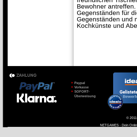
freundlichen Tischle
Bewohner antreffen
Gegenständen für di
Gegenständen und n
Kochkünste und Aben
Paypal
Vorkasse
SOFORT-
Überweisung
© 2011
NETGAMES - Dein Online