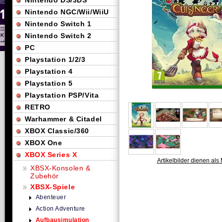
Nintendo DS/3DS
Nintendo NGC/Wii/WiiU
Nintendo Switch 1
Nintendo Switch 2
PC
Playstation 1/2/3
Playstation 4
Playstation 5
Playstation PSP/Vita
RETRO
Warhammer & Citadel
XBOX Classic/360
XBOX One
XBOX Series X
Artikelbilder dienen als 
XBSX-Konsolen &
Zubehör
XBSX-Spiele
Abenteuer
Action Adventure
Aufbausimulation