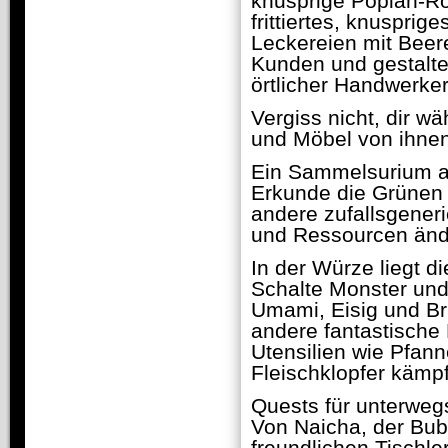
knusprige Popiah-Rö
frittiertes, knuspri
Leckereien mit Beere
Kunden und gestalte
örtlicher Handwerk
Vergiss nicht, dir 
und Möbel von ihnen
Ein Sammelsurium 
Erkunde die Grünen 
andere zufallsgener
und Ressourcen änd
In der Würze liegt di
Schalte Monster und 
Umami, Eisig und Bru
andere fantastische 
Utensilien wie Pfan
Fleischklopfer kämp
Quests für unterweg
Von Naicha, der Bubb