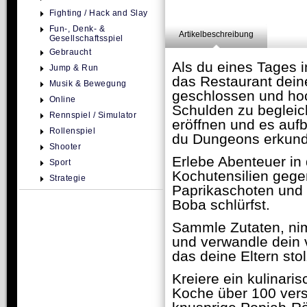
Fighting / Hack and Slay
Fun-, Denk- &
Artikelbeschreibung
Gesellschaftsspiel
Gebraucht
Als du eines Tages 
Jump & Run
das Restaurant dein
Musik & Bewegung
geschlossen und hoch
Online
Schulden zu begleic
Rennspiel / Simulator
eröffnen und es auf
Rollenspiel
du Dungeons erkun
Shooter
Erlebe Abenteuer in 
Sport
Kochutensilien gegen
Strategie
Paprikaschoten und 
Boba schlürfst.
Sammle Zutaten, nim
und verwandle dein v
das deine Eltern sto
Kreiere ein kulinar
Koche über 100 vers