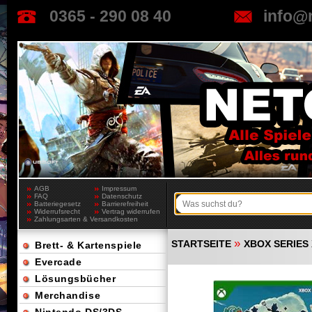
0365 - 290 08 40
info@
AGB
Impressum
FAQ
Datenschutz
Batteriegesetz
Barrierefreiheit
Widerrufsrecht
Vertrag widerrufen
Zahlungsarten & Versandkosten
»
STARTSEITE
XBOX SERIES 
Brett- & Kartenspiele
Evercade
Lösungsbücher
Merchandise