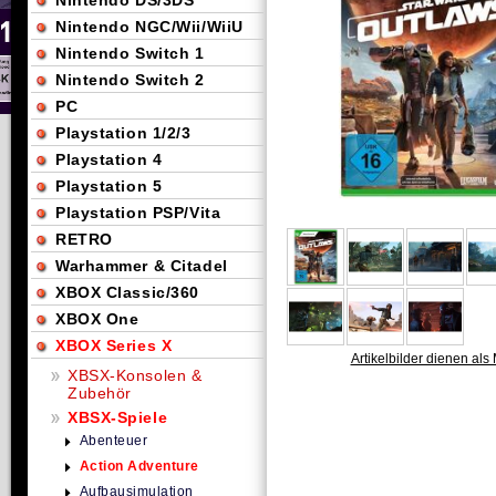
Nintendo DS/3DS
Nintendo NGC/Wii/WiiU
Nintendo Switch 1
Nintendo Switch 2
PC
Playstation 1/2/3
Playstation 4
Playstation 5
Playstation PSP/Vita
RETRO
Warhammer & Citadel
XBOX Classic/360
XBOX One
XBOX Series X
Artikelbilder dienen als 
XBSX-Konsolen &
Zubehör
XBSX-Spiele
Abenteuer
Action Adventure
Aufbausimulation