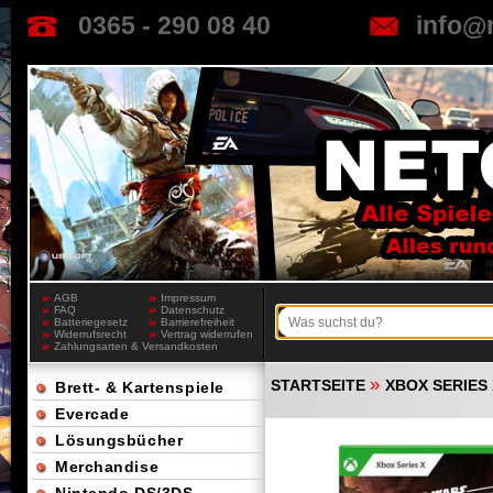
0365 - 290 08 40
info@
AGB
Impressum
FAQ
Datenschutz
Batteriegesetz
Barrierefreiheit
Widerrufsrecht
Vertrag widerrufen
Zahlungsarten & Versandkosten
»
STARTSEITE
XBOX SERIES 
Brett- & Kartenspiele
Evercade
Lösungsbücher
Merchandise