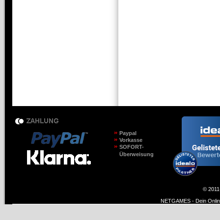
Paypal
Vorkasse
SOFORT-
Überweisung
© 2011
NETGAMES - Dein Online