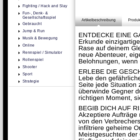
Fighting / Hack and Slay
Fun-, Denk- &
Gesellschaftsspiel
Artikelbeschreibung
Produk
Gebraucht
Jump & Run
ENTDECKE EINE G
Musik & Bewegung
Erkunde einzigartig
Online
Rase auf deinem Gle
Rennspiel / Simulator
neue Abenteuer, ei
Rollenspiel
Belohnungen, wenn d
Shooter
ERLEBE DIE GESC
Sport
Lebe den gefährliche
Strategie
Seite jede Situation
überwinde Gegner du
richtigen Moment, s
BEGIB DICH AUF R
Akzeptiere Aufträg
von den Verbrechersy
infiltriere geheime 
Meistgesuchten der G