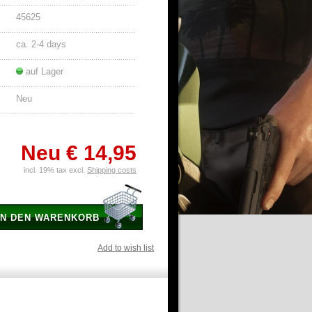
45625
ca. 2-4 days
auf Lager
Neu
Neu
€ 14,95
incl. 19% tax excl.
Shipping costs
IN DEN WARENKORB
Add to wish list