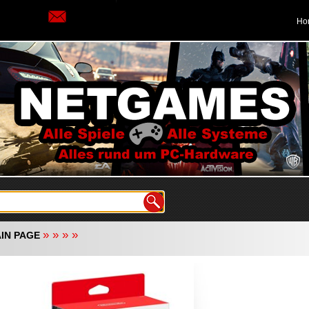
Ho
»
»
»
»
IN PAGE