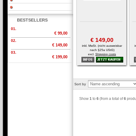
BESTSELLERS
01.
€ 99,00
€ 149,00
02.
€ 149,00
inkl. MwSt. (nicht ausweisbar
i
nach §25a UStG)
03.
excl.
Shipping costs
€ 199,00
Sort by
Show
1
to
6
(from a total of
6
produ