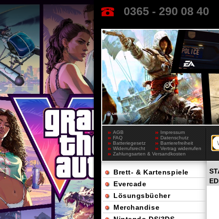
0365 - 290 08 40
AGB
Impressum
FAQ
Datenschutz
Batteriegesetz
Barrierefreiheit
Widerrufsrecht
Vertrag widerrufen
Zahlungsarten & Versandkosten
ST
Brett- & Kartenspiele
ED
Evercade
Lösungsbücher
Merchandise