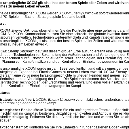
s ursprüngliche XCOM gilt als eines der besten Spiele aller Zeiten und wird von
mes zu neuem Leben erweckt.
ns des ursprünglichen XCOM werden
XCOM: Enemy Unknown
sofort wiedererken
d PC-Spieler in Sachen Strategiespiele Neuland betritt.
ory:
XCOM: Enemy Unknown
übernehmen Sie die Kontrolle über eine geheime paramil
OM. Als XCOM-Kommandant müssen Sie eine schreckliche globale Invasion durch
ssourcen verwalten, Technologien weiterentwickeln und Kampfstrategien sowie ind
s ursprüngliche XCOM gilt als eines der besten Spiele aller Zeiten und wird nun vo
mes zu neuem Leben erweckt.
OM: Enemy Unknown
baut auf diesem großen Erbe auf und erzählt eine völlig ne
d neuen Technologien zur Bekämpfung der Außerirdischen und Verteidigung der Er
r Menschheit durch Erforschung außerirdischer Technologien, der Erschaffung und 
r Planung von Kampfeinsätzen und der Kontrolle der Einheitenbewegungen im Ka
s ursprüngliche XCOM wurde im Jahr 1993 veröffentlicht und gilt als eines der best
rategiespiel-Experten bei Firaxis Games zu neuem Leben erweckt.
XCOM: Enemy 
d erzählt eine völlig neue Invasionsgeschichte mit neuen Feinden und neuen Tec
ßerirdischen und Verteidigung der Erde. Die Spieler bestimmen das Schicksal der
ßerirdischer Technologien, der Erschaffung und Verwaltung einer voll einsatzfähi
d der Kontrolle der Einheitenbewegungen im Kampf.
atures:
trategie neu definiert:
XCOM: Enemy Unknown
vereint taktisches rundenbasierte
d adrenalingeladenem Bodenkampf.
trategischer Basisaufbau:
Rekrutieren Sie ein umfangreiches Team aus Speziali
inschliff, um im Kampf zu bestehen. Unzählige Fähigkeiten und Attribute, die es klu
tstreiter einzigartig. Entlarven Sie die außerirdische Invasion und wehren Sie sie 
sbauen.
aktischer Kampf:
Kontrollieren Sie Ihre Einheiten in rundenbasierten Bodenkämpf