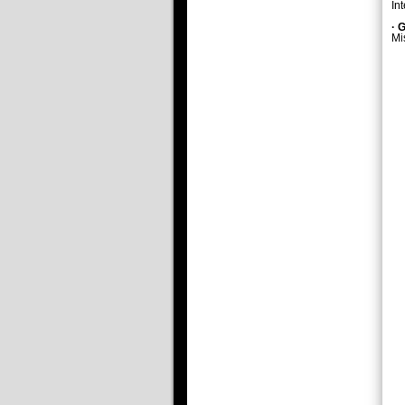
In
·
G
Mi