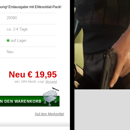
nung! Erstausgabe mit Elitesoldat-Pack!
29390
ca. 2-4 Tage
auf Lager
Neu
Neu
€ 19,95
inkl. 19% MwSt. zzgl.
Versand
IN DEN WARENKORB
Auf den Merkzettel