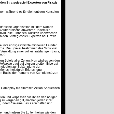
 den Strategiespiel-Experten von Firaxis
nen, während es für die heutigen Konsolen-
itärische Organisation mit dem Namen
 Außerirdische abwehren, indem sie
ividuelle Einheiten-Taktiken überwachen.
n den Strategiespiel-Experten bei Firaxis
ue Invasionsgeschichte mit neuen Feinden
de. Die Spieler bestimmen das Schicksal
Verwaltung einer voll einsatzfähigen Basis,
mpf.
en Spiele aller Zeiten. Nun wird es von den
Unknown
baut auf diesem großen Erbe auf
hnologien zur Bekämpfung der
 Menschheit durch Erforschung
gen Basis, der Planung von Kampfeinsätzen
s Gameplay mit filmreifen Action-Sequenzen
sten und verpassen Sie ihnen den nötigen
g zu vergeben gilt, machen jeden ihrer
ab, indem Sie eine Basis erschaffen und
en und nutzen Sie Lufteinheiten wie den