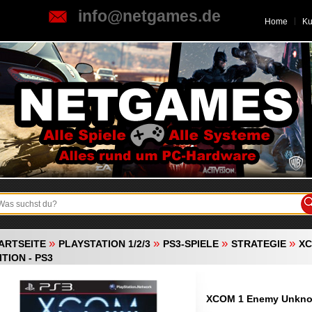
info@netgames.de
Home
K
»
»
»
»
ARTSEITE
PLAYSTATION 1/2/3
PS3-SPIELE
STRATEGIE
XC
ITION - PS3
XCOM 1 Enemy Unknow