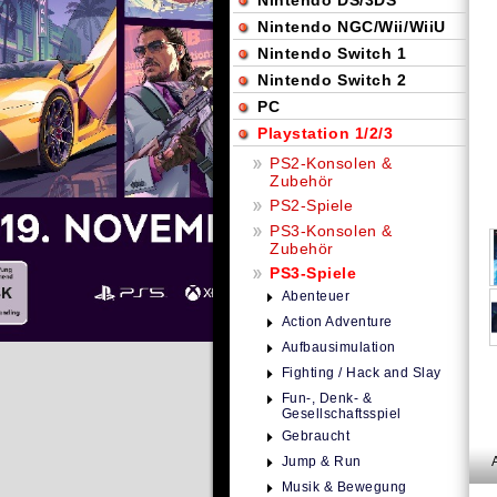
Nintendo DS/3DS
Nintendo NGC/Wii/WiiU
Nintendo Switch 1
Nintendo Switch 2
PC
Playstation 1/2/3
PS2-Konsolen &
Zubehör
PS2-Spiele
PS3-Konsolen &
Zubehör
PS3-Spiele
Abenteuer
Action Adventure
Aufbausimulation
Fighting / Hack and Slay
Fun-, Denk- &
Gesellschaftsspiel
Gebraucht
Jump & Run
Musik & Bewegung