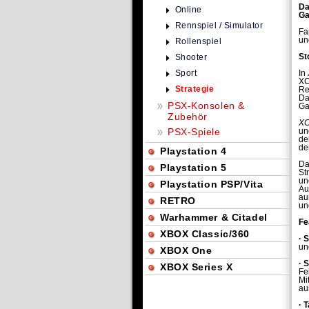
Da
Online
Ga
Rennspiel / Simulator
Fa
un
Rollenspiel
St
Shooter
Sport
In
XC
Strategie
Re
Da
PSX-Konsolen &
Ga
Zubehör
XC
PSX-Spiele
un
de
de
Playstation 4
Da
Playstation 5
St
un
Playstation PSP/Vita
Au
au
RETRO
un
Warhammer & Citadel
Fe
XBOX Classic/360
·
S
un
XBOX One
·
S
XBOX Series X
Fe
Mi
au
·
T