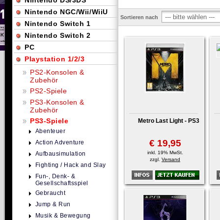
Nintendo DS/3DS
Nintendo NGC/Wii/WiiU
Sortieren nach
Nintendo Switch 1
Nintendo Switch 2
PC
Playstation 1/2/3
PS2-Konsolen &
Zubehör
PS2-Spiele
PS3-Konsolen &
Zubehör
PS3-Spiele
Metro Last Light - PS3
Abenteuer
€ 19,95
Action Adventure
inkl. 19% MwSt.
Aufbausimulation
zzgl.
Versand
Fighting / Hack and Slay
Fun-, Denk- &
Gesellschaftsspiel
Gebraucht
Jump & Run
Musik & Bewegung