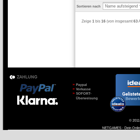
Sortieren nach
Zeige
1
bis
16
(von insgesamt
63
A
Paypal
Vorkasse
SOFORT-
Überweisung
© 2011
NETGAMES - Dein Online