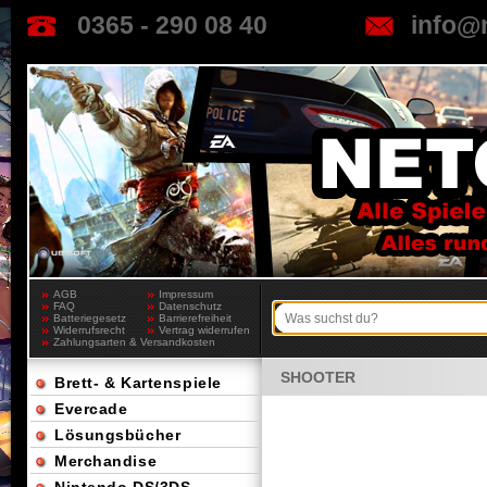
0365 - 290 08 40
info@
AGB
Impressum
FAQ
Datenschutz
Batteriegesetz
Barrierefreiheit
Widerrufsrecht
Vertrag widerrufen
Zahlungsarten & Versandkosten
SHOOTER
Brett- & Kartenspiele
Evercade
Lösungsbücher
Merchandise