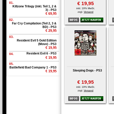
€ 19,95
01.
Killzone Trilogy (inkl. Teil 1, 2 &
inkl. 19% MwSt.
3) - PS3
zzgl.
Versand
€ 69,95
02.
Far Cry Compilation (Teil 2, 3 &
BD) - PS3
€ 29,95
03.
Resident Evil 5 Gold Edition
(Move) - PS3
€ 19,95
Resident Evil 6 - PS3
04.
€ 19,95
05.
Battlefield Bad Company 1 - PS3
Sleeping Dogs - PS3
€ 19,95
€ 19,95
inkl. 19% MwSt.
zzgl.
Versand