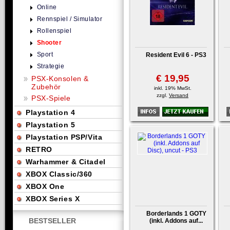
Online
Rennspiel / Simulator
Rollenspiel
Shooter
Sport
Resident Evil 6 - PS3
Strategie
€ 19,95
PSX-Konsolen &
Zubehör
inkl. 19% MwSt.
zzgl.
Versand
PSX-Spiele
Playstation 4
Playstation 5
Playstation PSP/Vita
RETRO
Warhammer & Citadel
XBOX Classic/360
XBOX One
XBOX Series X
Borderlands 1 GOTY
BESTSELLER
(inkl. Addons auf...