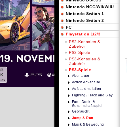
Nintendo DS/3DS
Nintendo NGC/Wii/WiiU
Nintendo Switch 1
Nintendo Switch 2
PC
Playstation 1/2/3
PS2-Konsolen &
Zubehör
PS2-Spiele
PS3-Konsolen &
Zubehör
PS3-Spiele
Abenteuer
Action Adventure
Aufbausimulation
Fighting / Hack and Slay
Fun-, Denk- &
Gesellschaftsspiel
Gebraucht
Jump & Run
Musik & Bewegung