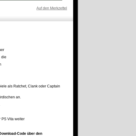
Auf den Merkzettel
uer
 die
m
ele als Ratchet, Clank oder Captain
irdischen an.
.
 PS Vita weiter
s Download-Code über den