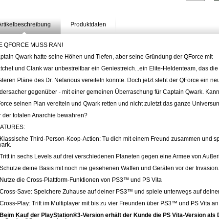
Artikelbeschreibung
Produktdaten
E QFORCE MUSS RAN!
ptain Qwark hatte seine Höhen und Tiefen, aber seine Gründung der QForce mit
tchet und Clank war unbestreitbar ein Geniestreich...ein Elite-Heldenteam, das die
nsteren Pläne des Dr. Nefarious vereiteln konnte. Doch jetzt steht der QForce ein ne
dersacher gegenüber - mit einer gemeinen Überraschung für Captain Qwark. Kann
orce seinen Plan vereiteln und Qwark retten und nicht zuletzt das ganze Universu
r der totalen Anarchie bewahren?
ATURES:
 Klassische Third-Person-Koop-Action: Tu dich mit einem Freund zusammen und spi
ark.
 Tritt in sechs Levels auf drei verschiedenen Planeten gegen eine Armee von Außer
 Schütze deine Basis mit noch nie gesehenen Waffen und Geräten vor der Invasion
 Nutze die Cross-Plattform-Funktionen von PS3™ und PS Vita
 Cross-Save: Speichere Zuhause auf deiner PS3™ und spiele unterwegs auf deiner
 Cross-Play: Tritt im Multiplayer mit bis zu vier Freunden über PS3™ und PS Vita an
Beim Kauf der PlayStation®3-Version erhält der Kunde die PS Vita-Version al