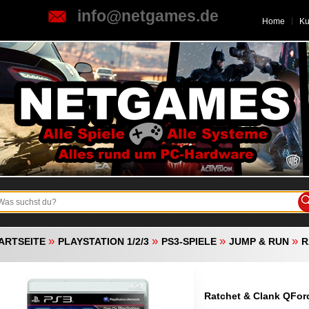
info@netgames.de
Home
K
»
»
»
»
ARTSEITE
PLAYSTATION 1/2/3
PS3-SPIELE
JUMP & RUN
R
Ratchet & Clank QFor