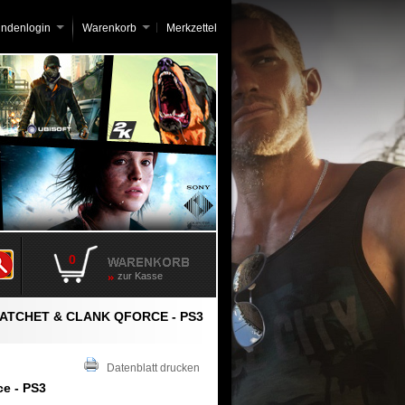
undenlogin
Warenkorb
Merkzettel
0
zur Kasse
ATCHET & CLANK QFORCE - PS3
Datenblatt drucken
ce - PS3