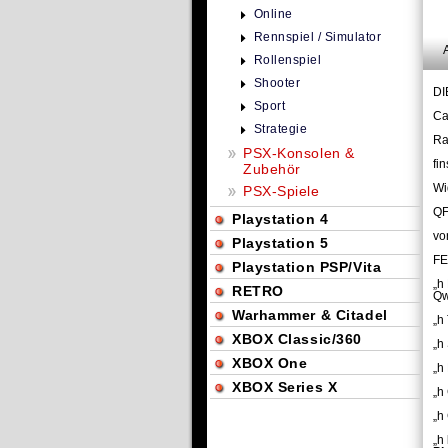
Online
Rennspiel / Simulator
Rollenspiel
Shooter
DI
Sport
Ca
Strategie
Ra
PSX-Konsolen &
fi
Zubehör
Wi
PSX-Spiele
QF
Playstation 4
vo
Playstation 5
FE
Playstation PSP/Vita
„h
RETRO
Qw
Warhammer & Citadel
„h
XBOX Classic/360
„h
XBOX One
„h
XBOX Series X
„h
„h
„h