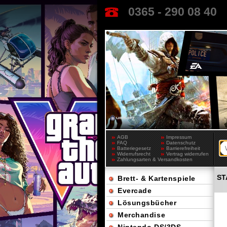
0365 - 290 08 40
AGB
Impressum
FAQ
Datenschutz
Batteriegesetz
Barrierefreiheit
Widerrufsrecht
Vertrag widerrufen
Zahlungsarten & Versandkosten
ST
Brett- & Kartenspiele
Evercade
Lösungsbücher
Merchandise