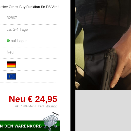
lusive Cross-Buy Funktion für PS Vita!
32867
ca. 2-4 Tage
auf Lager
Neu
Neu
€ 24,95
inkl. 19% MwSt. zzgl.
Versand
IN DEN WARENKORB