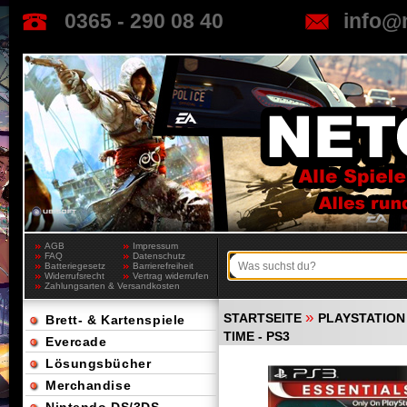
0365 - 290 08 40
info@
AGB
Impressum
FAQ
Datenschutz
Batteriegesetz
Barrierefreiheit
Widerrufsrecht
Vertrag widerrufen
Zahlungsarten & Versandkosten
»
STARTSEITE
PLAYSTATION 
Brett- & Kartenspiele
TIME - PS3
Evercade
Lösungsbücher
Merchandise