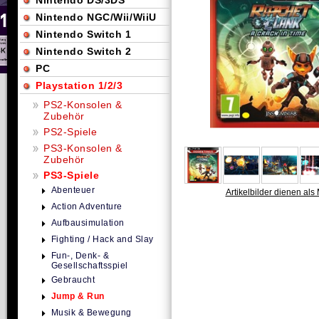
Nintendo DS/3DS
Nintendo NGC/Wii/WiiU
Nintendo Switch 1
Nintendo Switch 2
PC
Playstation 1/2/3
PS2-Konsolen &
Zubehör
PS2-Spiele
PS3-Konsolen &
Zubehör
PS3-Spiele
Abenteuer
Artikelbilder dienen als 
Action Adventure
Aufbausimulation
Fighting / Hack and Slay
Fun-, Denk- &
Gesellschaftsspiel
Gebraucht
Jump & Run
Musik & Bewegung