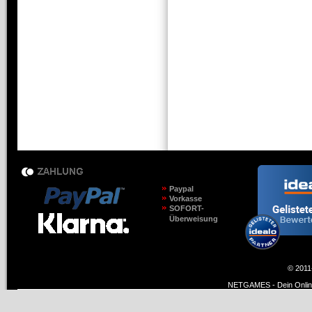
Paypal
Vorkasse
SOFORT-
Überweisung
© 2011
NETGAMES - Dein Online