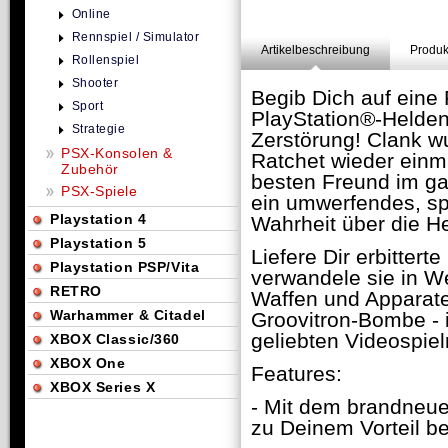
Online
Rennspiel / Simulator
Artikelbeschreibung
Produk
Rollenspiel
Shooter
Begib Dich auf eine 
Sport
PlayStation®-Helden
Strategie
Zerstörung! Clank w
PSX-Konsolen &
Ratchet wieder einm
Zubehör
besten Freund im ga
PSX-Spiele
ein umwerfendes, s
Playstation 4
Wahrheit über die H
Playstation 5
Liefere Dir erbitter
Playstation PSP/Vita
verwandele sie in W
RETRO
Waffen und Apparate
Warhammer & Citadel
Groovitron-Bombe - i
geliebten Videospiel
XBOX Classic/360
XBOX One
Features:
XBOX Series X
- Mit dem brandneue
zu Deinem Vorteil b