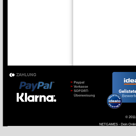
Paypal
Vorkasse
SOFORT-
Überweisung
© 2011
NETGAMES - Dein Online