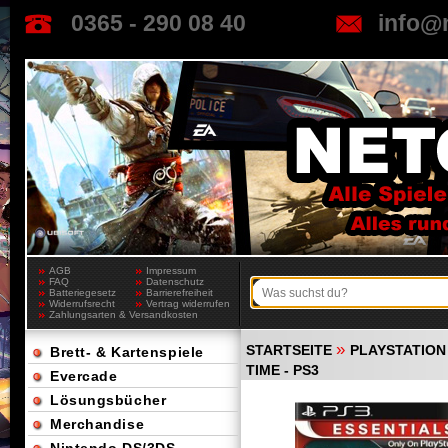
0365 - 290 08 40
info@
AGB
Impressum
FAQ
Datenschutz
Batteriegesetz
Barrierefreiheit
Widerrufsrecht
Vertrag widerrufen
Zahlungsarten & Versandkosten
»
STARTSEITE
PLAYSTATION 
Brett- & Kartenspiele
TIME - PS3
Evercade
Lösungsbücher
Merchandise