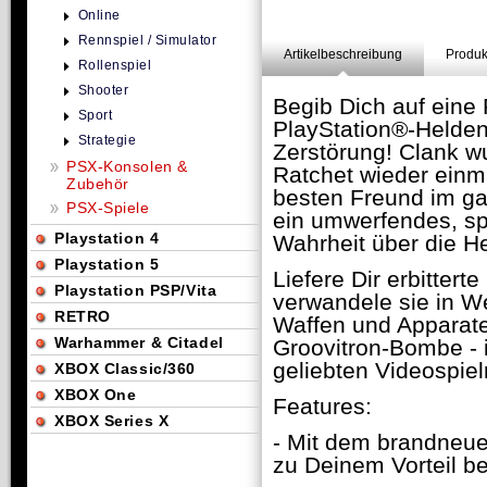
Online
Rennspiel / Simulator
Artikelbeschreibung
Produk
Rollenspiel
Shooter
Begib Dich auf eine 
Sport
PlayStation®-Helden
Strategie
Zerstörung! Clank w
PSX-Konsolen &
Ratchet wieder einm
Zubehör
besten Freund im ga
PSX-Spiele
ein umwerfendes, s
Playstation 4
Wahrheit über die H
Playstation 5
Liefere Dir erbitter
Playstation PSP/Vita
verwandele sie in W
RETRO
Waffen und Apparate
Warhammer & Citadel
Groovitron-Bombe - i
geliebten Videospiel
XBOX Classic/360
XBOX One
Features:
XBOX Series X
- Mit dem brandneue
zu Deinem Vorteil b