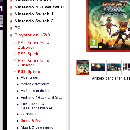
Nintendo DS/3DS
Nintendo NGC/Wii/WiiU
Nintendo Switch 1
Nintendo Switch 2
PC
Playstation 1/2/3
PS2-Konsolen &
Zubehör
PS2-Spiele
PS3-Konsolen &
Zubehör
PS3-Spiele
Abenteuer
Artikelbilder dienen als 
Action Adventure
Aufbausimulation
Fighting / Hack and Slay
Fun-, Denk- &
Gesellschaftsspiel
Gebraucht
Jump & Run
Musik & Bewegung