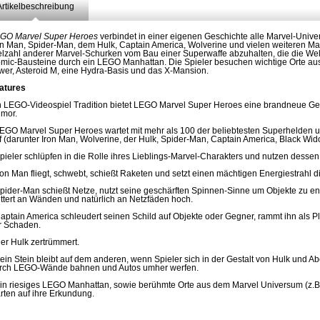
Artikelbeschreibung
GO Marvel Super Heroes
verbindet in einer eigenen Geschichte alle Marvel-Univer
on Man, Spider-Man, dem Hulk, Captain America, Wolverine und vielen weiteren Ma
elzahl anderer Marvel-Schurken vom Bau einer Superwaffe abzuhalten, die die Welt
mic-Bausteine durch ein LEGO Manhattan. Die Spieler besuchen wichtige Orte au
wer, Asteroid M, eine Hydra-Basis und das X-Mansion.
atures
n LEGO-Videospiel Tradition bietet LEGO Marvel Super Heroes eine brandneue Ge
mor.
LEGO Marvel Super Heroes wartet mit mehr als 100 der beliebtesten Superhelden
f (darunter Iron Man, Wolverine, der Hulk, Spider-Man, Captain America, Black Wi
Spieler schlüpfen in die Rolle ihres Lieblings-Marvel-Charakters und nutzen dessen 
Iron Man fliegt, schwebt, schießt Raketen und setzt einen mächtigen Energiestrahl dir
Spider-Man schießt Netze, nutzt seine geschärften Spinnen-Sinne um Objekte zu entd
ettert an Wänden und natürlich an Netzfäden hoch.
Captain America schleudert seinen Schild auf Objekte oder Gegner, rammt ihn als Pl
r Schaden.
Der Hulk zertrümmert.
Kein Stein bleibt auf dem anderen, wenn Spieler sich in der Gestalt von Hulk und 
rch LEGO-Wände bahnen und Autos umher werfen.
Ein riesiges LEGO Manhattan, sowie berühmte Orte aus dem Marvel Universum (z.B
rten auf ihre Erkundung.