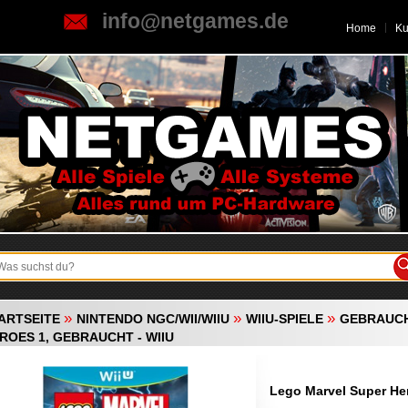
info@netgames.de
Home
K
»
»
»
ARTSEITE
NINTENDO NGC/WII/WIIU
WIIU-SPIELE
GEBRAUC
ROES 1, GEBRAUCHT - WIIU
Lego Marvel Super Her