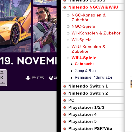
Nintendo DS/3DS
Nintendo NGC/Wii/WiiU
NGC-Konsolen &
Zubehör
NGC-Spiele
Wii-Konsolen & Zubehör
Wii-Spiele
WiiU-Konsolen &
Zubehör
WiiU-Spiele
Gebraucht
Jump & Run
Rennspiel / Simulator
Nintendo Switch 1
Nintendo Switch 2
PC
Playstation 1/2/3
Playstation 4
Playstation 5
Playstation PSP/Vita