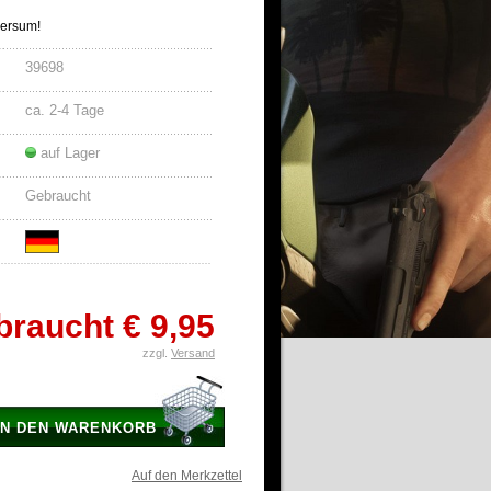
versum!
39698
ca. 2-4 Tage
auf Lager
Gebraucht
braucht
€ 9,95
zzgl.
Versand
IN DEN WARENKORB
Auf den Merkzettel