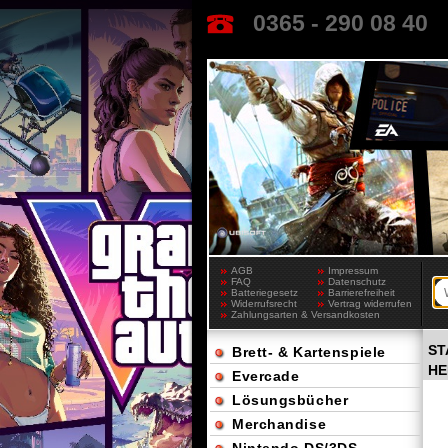
0365 - 290 08 40
AGB
Impressum
FAQ
Datenschutz
Batteriegesetz
Barrierefreiheit
Widerrufsrecht
Vertrag widerrufen
Zahlungsarten & Versandkosten
ST
Brett- & Kartenspiele
HE
Evercade
Lösungsbücher
Merchandise