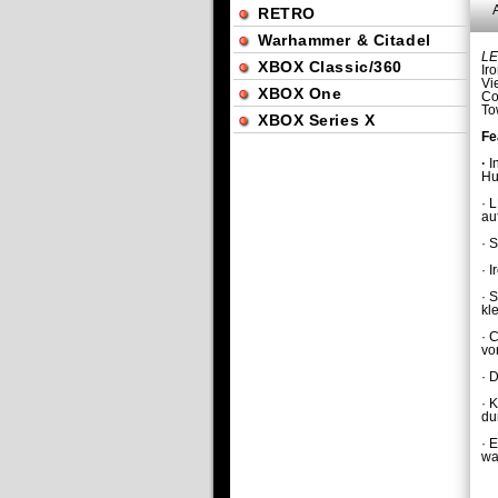
RETRO
Warhammer & Citadel
LE
XBOX Classic/360
Ir
Vi
XBOX One
Co
To
XBOX Series X
Fe
·
I
Hu
· 
au
· 
· 
· 
kl
· 
vo
· 
· 
du
· 
wa