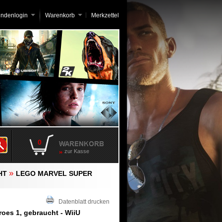
undenlogin
Warenkorb
Merkzettel
0
zur Kasse
»
HT
LEGO MARVEL SUPER
Datenblatt drucken
oes 1, gebraucht - WiiU