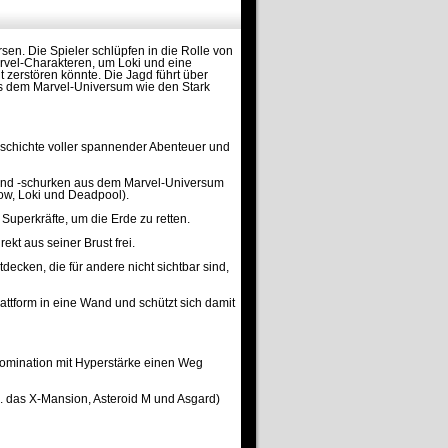
sen. Die Spieler schlüpfen in die Rolle von
rvel-Charakteren, um Loki und eine
 zerstören könnte. Die Jagd führt über
s dem Marvel-Universum wie den Stark
schichte voller spannender Abenteuer und
 und -schurken aus dem Marvel-Universum
dow, Loki und Deadpool).
Superkräfte, um die Erde zu retten.
ekt aus seiner Brust frei.
ecken, die für andere nicht sichtbar sind,
attform in eine Wand und schützt sich damit
Abomination mit Hyperstärke einen Weg
. das X-Mansion, Asteroid M und Asgard)