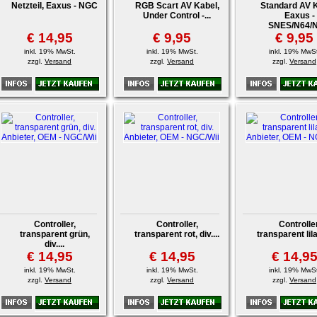
Netzteil, Eaxus - NGC
RGB Scart AV Kabel,
Standard AV K
Under Control -...
Eaxus -
SNES/N64/
€ 14,95
€ 9,95
€ 9,95
inkl. 19% MwSt.
inkl. 19% MwSt.
inkl. 19% MwSt
zzgl.
Versand
zzgl.
Versand
zzgl.
Versand
Controller,
Controller,
Controller
transparent grün,
transparent rot, div....
transparent lila,
div....
€ 14,95
€ 14,95
€ 14,9
inkl. 19% MwSt.
inkl. 19% MwSt.
inkl. 19% MwSt
zzgl.
Versand
zzgl.
Versand
zzgl.
Versand