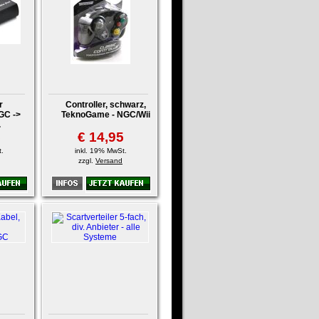
r
Controller, schwarz,
GC ->
TeknoGame - NGC/Wii
.
5
€ 14,95
.
inkl. 19% MwSt.
zzgl.
Versand