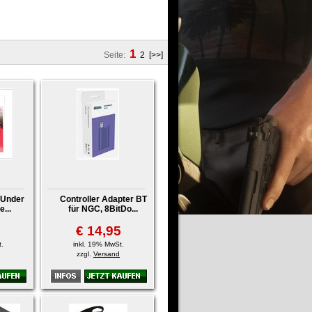
1
Seite:
2
[>>]
 Under
Controller Adapter BT
e...
für NGC, 8BitDo...
€ 14,95
.
inkl. 19% MwSt.
zzgl.
Versand