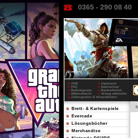
0365 - 290 08 40
AGB
Impressum
FAQ
Datenschutz
Batteriegesetz
Barrierefreiheit
Widerrufsrecht
Vertrag widerrufen
Zahlungsarten & Versandkosten
Brett- & Kartenspiele
Evercade
Lösungsbücher
Merchandise