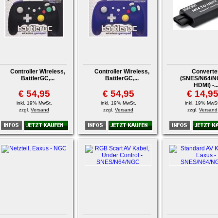
Controller Wireless,
Controller Wireless,
Converte
BattlerGC,...
BattlerGC,...
(SNES/N64/N
HDMI) -..
€ 54,95
€ 54,95
€ 14,9
inkl. 19% MwSt.
inkl. 19% MwSt.
inkl. 19% MwSt
zzgl.
Versand
zzgl.
Versand
zzgl.
Versand