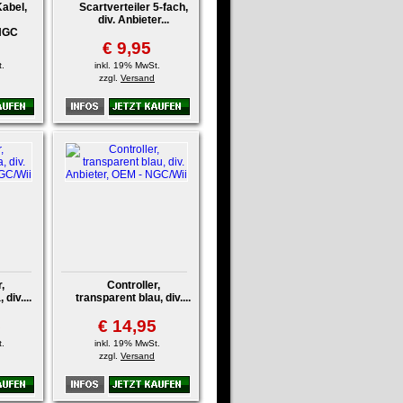
abel,
Scartverteiler 5-fach,
div. Anbieter...
NGC
€ 9,95
.
inkl. 19% MwSt.
zzgl.
Versand
,
Controller,
 div....
transparent blau, div....
5
€ 14,95
.
inkl. 19% MwSt.
zzgl.
Versand