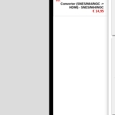
05.
Converter (SNES/N64/NGC ->
HDMI) - SNES/N64/NGC
€ 14,95