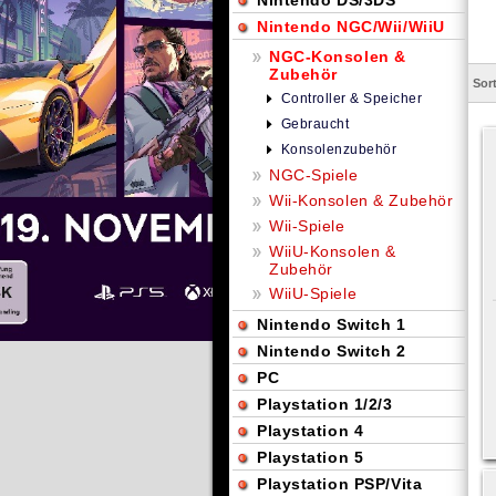
Nintendo DS/3DS
Nintendo NGC/Wii/WiiU
NGC-Konsolen &
Zubehör
Sor
Controller & Speicher
Gebraucht
Konsolenzubehör
NGC-Spiele
Wii-Konsolen & Zubehör
Wii-Spiele
WiiU-Konsolen &
Zubehör
WiiU-Spiele
Nintendo Switch 1
Nintendo Switch 2
PC
Playstation 1/2/3
Playstation 4
Playstation 5
Playstation PSP/Vita