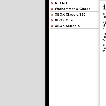
RETRO
Mi
Warhammer & Citadel
Mu
XBOX Classic/360
KO
Fü
XBOX One
NE
XBOX Series X
Mi
sp
S
Fü
vo
PL
Fü
ke