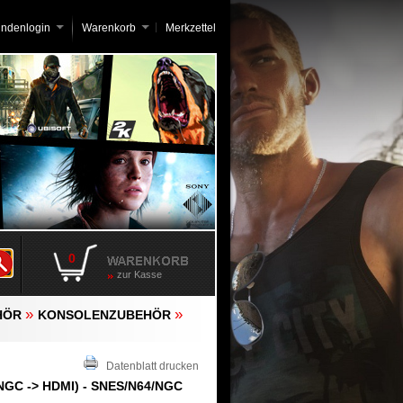
undenlogin
Warenkorb
Merkzettel
0
zur Kasse
»
»
HÖR
KONSOLENZUBEHÖR
Datenblatt drucken
NGC -> HDMI) - SNES/N64/NGC