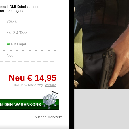
ines HDMI Kabels an der
und Tonausgabe.
70545
ca. 2-4 Tage
auf Lager
Neu
Neu
€ 14,95
inkl. 19% MwSt. zzgl.
Versand
IN DEN WARENKORB
Auf den Merkzettel