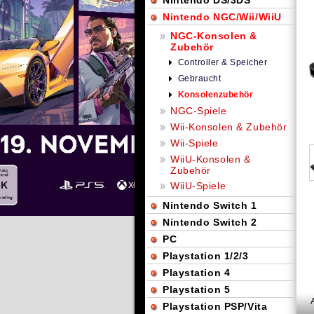
Nintendo DS/3DS
Nintendo NGC/Wii/WiiU
NGC-Konsolen &
Zubehör
Controller & Speicher
Gebraucht
Konsolenzubehör
NGC-Spiele
Wii-Konsolen & Zubehör
Wii-Spiele
WiiU-Konsolen &
Zubehör
WiiU-Spiele
Nintendo Switch 1
Nintendo Switch 2
PC
Playstation 1/2/3
Playstation 4
Playstation 5
Playstation PSP/Vita