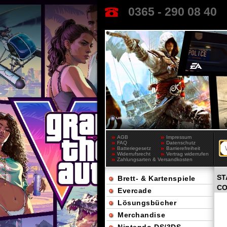
0365 - 290 08 40
AGB
Impressum
FAQ
Datenschutz
Batteriegesetz
Barrierefreiheit
Widerrufsrecht
Vertrag widerrufen
Zahlungsarten & Versandkosten
ST
Brett- & Kartenspiele
CO
Evercade
Lösungsbücher
Merchandise