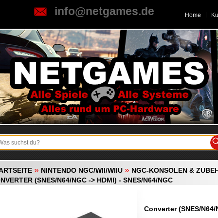
info@netgames.de
Home
K
»
»
ARTSEITE
NINTENDO NGC/WII/WIIU
NGC-KONSOLEN & ZUBE
NVERTER (SNES/N64/NGC -> HDMI) - SNES/N64/NGC
Converter (SNES/N64/