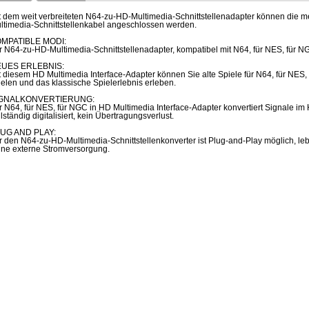
t dem weit verbreiteten N64-zu-HD-Multimedia-Schnittstellenadapter können die 
ltimedia-Schnittstellenkabel angeschlossen werden.
MPATIBLE MODI:
r N64-zu-HD-Multimedia-Schnittstellenadapter, kompatibel mit N64, für NES, für
UES ERLEBNIS:
t diesem HD Multimedia Interface-Adapter können Sie alte Spiele für N64, für NES
ielen und das klassische Spielerlebnis erleben.
IGNALKONVERTIERUNG:
r N64, für NES, für NGC in HD Multimedia Interface-Adapter konvertiert Signale im
llständig digitalisiert, kein Übertragungsverlust.
UG AND PLAY:
r den N64-zu-HD-Multimedia-Schnittstellenkonverter ist Plug-and-Play möglich, leb
ine externe Stromversorgung.