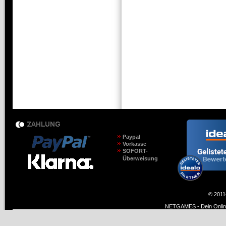
Paypal
Vorkasse
SOFORT-
Überweisung
© 2011
NETGAMES - Dein Online