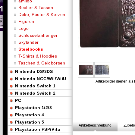
amiibo
Becher & Tassen
Deko, Poster & Kerzen
Figuren
Lego
Schlüsselanhänger
Skylander
Steelbooks
T-Shirts & Hoodies
Taschen & Geldbörsen
Nintendo DS/3DS
Nintendo NGC/Wii/WiiU
Artikelbilder dienen als 
Nintendo Switch 1
Nintendo Switch 2
PC
Playstation 1/2/3
Playstation 4
Playstation 5
Artikelbeschreibung
Zubehö
Playstation PSP/Vita