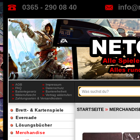
0365 - 290 08 40
info@
AGB
Impressum
FAQ
Datenschutz
Batteriegesetz
Barrierefreiheit
Widerrufsrecht
Vertrag widerrufen
Zahlungsarten & Versandkosten
»
STARTSEITE
MERCHANDIS
Brett- & Kartenspiele
Evercade
Lösungsbücher
Merchandise