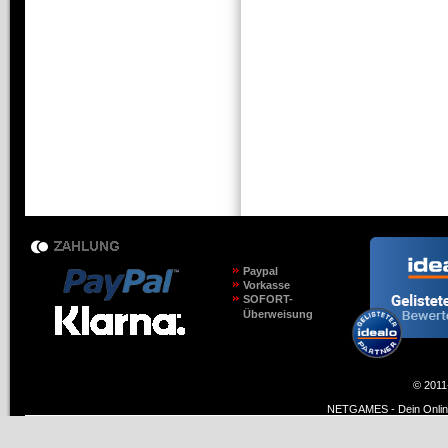
Paypal
Vorkasse
SOFORT-
Überweisung
© 2011
NETGAMES - Dein Online