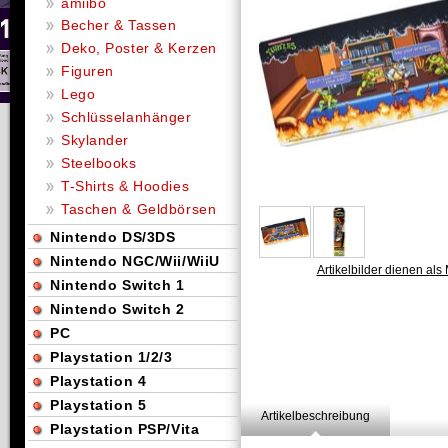
amiibo
Becher & Tassen
Deko, Poster & Kerzen
Figuren
Lego
Schlüsselanhänger
Skylander
Steelbooks
T-Shirts & Hoodies
Taschen & Geldbörsen
Nintendo DS/3DS
Nintendo NGC/Wii/WiiU
Artikelbilder dienen als 
Nintendo Switch 1
Nintendo Switch 2
PC
Playstation 1/2/3
Playstation 4
Playstation 5
Artikelbeschreibung
Playstation PSP/Vita