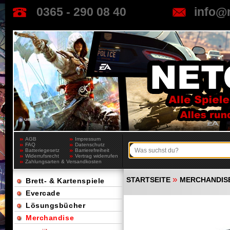
0365 - 290 08 40
info@
AGB
Impressum
FAQ
Datenschutz
Batteriegesetz
Barrierefreiheit
Widerrufsrecht
Vertrag widerrufen
Zahlungsarten & Versandkosten
»
STARTSEITE
MERCHANDIS
Brett- & Kartenspiele
Evercade
Lösungsbücher
Merchandise