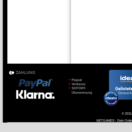
Paypal
Vorkasse
SOFORT-
Überweisung
© 2011
NETGAMES - Dein Online