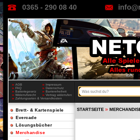
0365 - 290 08 40
info@
AGB
Impressum
FAQ
Datenschutz
Batteriegesetz
Barrierefreiheit
Widerrufsrecht
Vertrag widerrufen
Zahlungsarten & Versandkosten
»
STARTSEITE
MERCHANDIS
Brett- & Kartenspiele
Evercade
Lösungsbücher
Merchandise