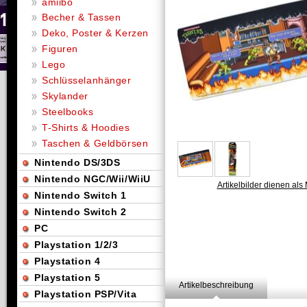
amiibo
Becher & Tassen
Deko, Poster & Kerzen
Figuren
Lego
Schlüsselanhänger
Skylander
Steelbooks
T-Shirts & Hoodies
Taschen & Geldbörsen
Nintendo DS/3DS
Nintendo NGC/Wii/WiiU
Artikelbilder dienen als 
Nintendo Switch 1
Nintendo Switch 2
PC
Playstation 1/2/3
Playstation 4
Playstation 5
Artikelbeschreibung
Playstation PSP/Vita