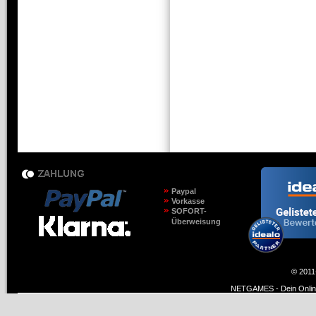
Paypal
Vorkasse
SOFORT-
Überweisung
© 2011
NETGAMES - Dein Online