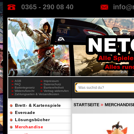
0365 - 290 08 40
info@
AGB
Impressum
FAQ
Datenschutz
Batteriegesetz
Barrierefreiheit
Widerrufsrecht
Vertrag widerrufen
Zahlungsarten & Versandkosten
»
STARTSEITE
MERCHANDIS
Brett- & Kartenspiele
Evercade
Lösungsbücher
Merchandise