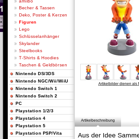
amiibo
Becher & Tassen
Deko, Poster & Kerzen
Figuren
Lego
Schlüsselanhänger
Skylander
Steelbooks
T-Shirts & Hoodies
Taschen & Geldbörsen
Nintendo DS/3DS
Nintendo NGC/Wii/WiiU
Artikelbilder dienen als 
Nintendo Switch 1
Nintendo Switch 2
PC
Playstation 1/2/3
Playstation 4
Artikelbeschreibung
Playstation 5
Playstation PSP/Vita
Aus der Idee Samme