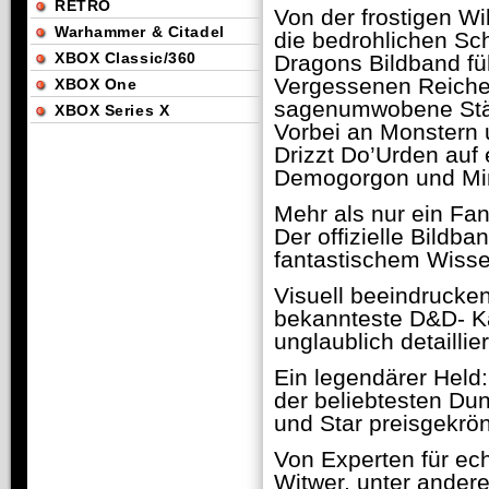
RETRO
Von der frostigen Wi
Warhammer & Citadel
die bedrohlichen Sch
XBOX Classic/360
Dragons Bildband fü
Vergessenen Reiche 
XBOX One
sagenumwobene Städte
XBOX Series X
Vorbei an Monstern 
Drizzt Do’Urden auf e
Demogorgon und Mi
Mehr als nur ein Fa
Der offizielle Bild
fantastischem Wisse
Visuell beeindrucke
bekannteste D&D- K
unglaublich detaillie
Ein legendärer Held:
der beliebtesten Du
und Star preisgekrön
Von Experten für ec
Witwer, unter andere