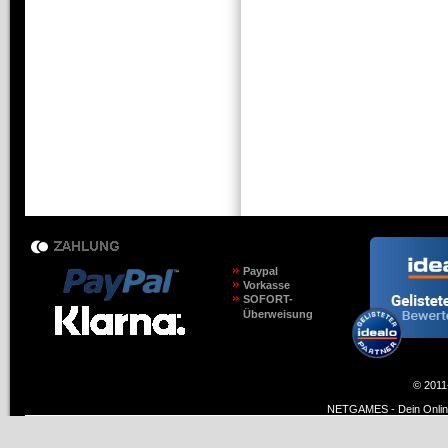
Paypal
Vorkasse
SOFORT-
Überweisung
© 2011
NETGAMES - Dein Online