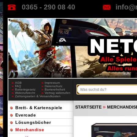
0365 - 290 08 40
info@
AGB
Impressum
FAQ
Datenschutz
Batteriegesetz
Barrierefreiheit
Widerrufsrecht
Vertrag widerrufen
Zahlungsarten & Versandkosten
»
STARTSEITE
MERCHANDIS
Brett- & Kartenspiele
Evercade
Lösungsbücher
Merchandise