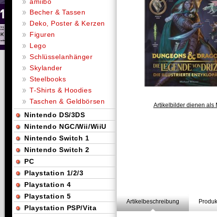
amiibo
Becher & Tassen
Deko, Poster & Kerzen
Figuren
Lego
Schlüsselanhänger
Skylander
Steelbooks
T-Shirts & Hoodies
Taschen & Geldbörsen
Artikelbilder dienen als 
Nintendo DS/3DS
Nintendo NGC/Wii/WiiU
Nintendo Switch 1
Nintendo Switch 2
PC
Playstation 1/2/3
Playstation 4
Playstation 5
Artikelbeschreibung
Produk
Playstation PSP/Vita