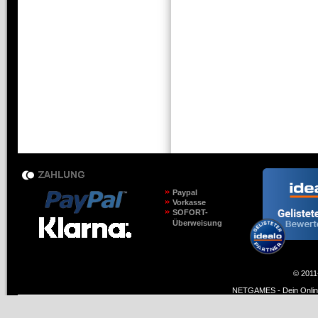
Paypal
Vorkasse
SOFORT-
Überweisung
© 2011
NETGAMES - Dein Online