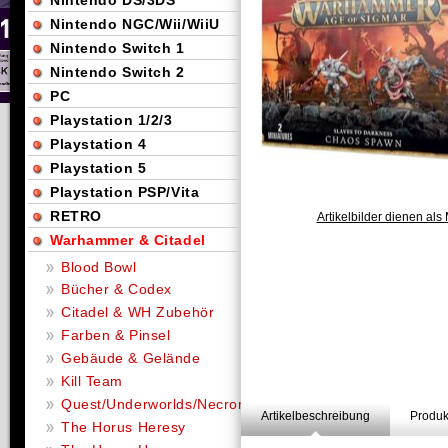
Nintendo DS/3DS
Nintendo NGC/Wii/WiiU
Nintendo Switch 1
Nintendo Switch 2
PC
Playstation 1/2/3
Playstation 4
Playstation 5
Playstation PSP/Vita
RETRO
Artikelbilder dienen als 
Warhammer & Citadel
Blood Bowl
Bücher & Codex
Citadel & WH Zubehör
Farben & Pinsel
Gebäude & Gelände
Kill Team
Quest/Underworlds/Necromunda
Artikelbeschreibung
Produk
The Horus Heresy