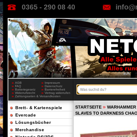
0365 - 290 08 40
info@
AGB
Impressum
FAQ
Datenschutz
Batteriegesetz
Barrierefreiheit
Widerrufsrecht
Vertrag widerrufen
Zahlungsarten & Versandkosten
»
STARTSEITE
WARHAMMER 
Brett- & Kartenspiele
SLAVES TO DARKNESS CHA
Evercade
Lösungsbücher
Merchandise