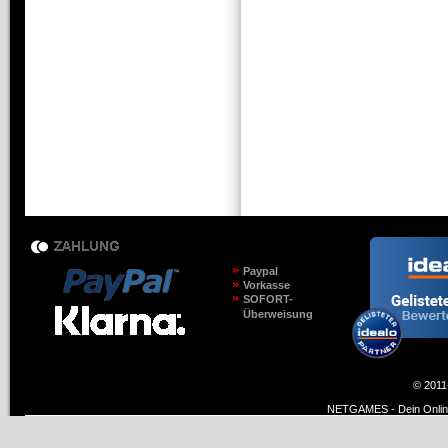
Paypal
Vorkasse
SOFORT-
Überweisung
© 2011
NETGAMES - Dein Online