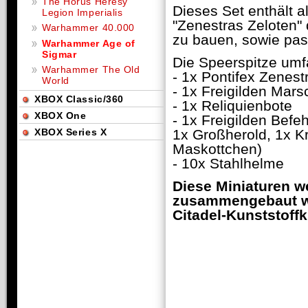
The Horus Heresy
Dieses Set enthält a
Legion Imperialis
"Zenestras Zeloten"
Warhammer 40.000
zu bauen, sowie pa
Warhammer Age of
Sigmar
Die Speerspitze umf
Warhammer The Old
- 1x Pontifex Zenest
World
- 1x Freigilden Mars
XBOX Classic/360
- 1x Reliquienbote
XBOX One
- 1x Freigilden Befeh
XBOX Series X
1x Großherold, 1x Kr
Maskottchen)
- 10x Stahlhelme
Diese Miniaturen w
zusammengebaut we
Citadel-Kunststoffk