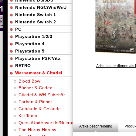
Nintendo DS/3DS
Nintendo NGC/Wii/WiiU
Nintendo Switch 1
Nintendo Switch 2
PC
Playstation 1/2/3
Playstation 4
Playstation 5
Playstation PSP/Vita
RETRO
Artikelbilder dienen als 
Warhammer & Citadel
Blood Bowl
Bücher & Codex
Citadel & WH Zubehör
Farben & Pinsel
Gebäude & Gelände
Kill Team
Quest/Underworlds/Necromunda
Artikelbeschreibung
Produk
The Horus Heresy