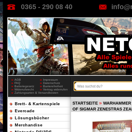
0365 - 290 08 40
info@
AGB
Impressum
FAQ
Datenschutz
Batteriegesetz
Barrierefreiheit
Widerrufsrecht
Vertrag widerrufen
Zahlungsarten & Versandkosten
»
STARTSEITE
WARHAMMER 
Brett- & Kartenspiele
OF SIGMAR ZENESTRAS ZE
Evercade
Lösungsbücher
Merchandise