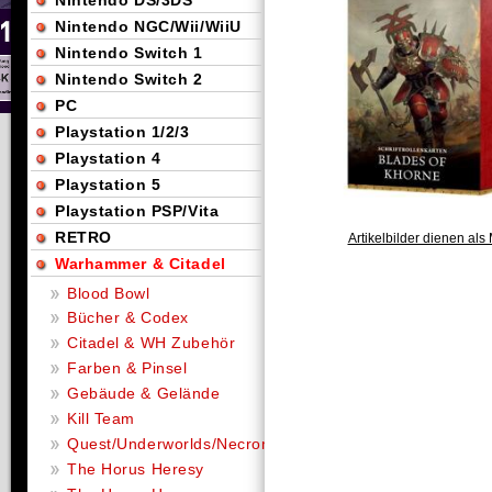
Nintendo DS/3DS
Nintendo NGC/Wii/WiiU
Nintendo Switch 1
Nintendo Switch 2
PC
Playstation 1/2/3
Playstation 4
Playstation 5
Playstation PSP/Vita
RETRO
Artikelbilder dienen als 
Warhammer & Citadel
Blood Bowl
Bücher & Codex
Citadel & WH Zubehör
Farben & Pinsel
Gebäude & Gelände
Kill Team
Quest/Underworlds/Necromunda
The Horus Heresy