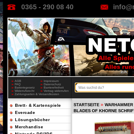
0365 - 290 08 40
info@
AGB
Impressum
FAQ
Datenschutz
Batteriegesetz
Barrierefreiheit
Widerrufsrecht
Vertrag widerrufen
Zahlungsarten & Versandkosten
»
STARTSEITE
WARHAMMER 
Brett- & Kartenspiele
BLADES OF KHORNE SCHRI
Evercade
Lösungsbücher
Merchandise