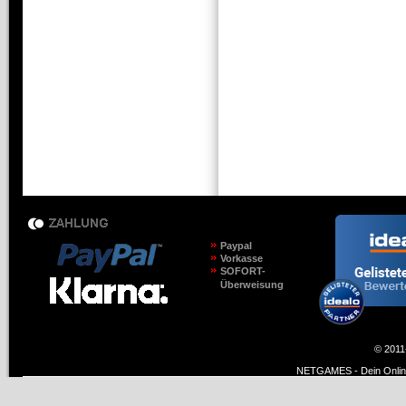
Paypal
Vorkasse
SOFORT-
Überweisung
© 2011
NETGAMES - Dein Online