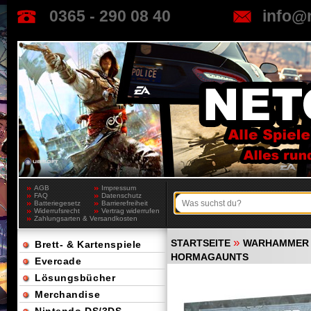
0365 - 290 08 40
info@
AGB
Impressum
FAQ
Datenschutz
Batteriegesetz
Barrierefreiheit
Widerrufsrecht
Vertrag widerrufen
Zahlungsarten & Versandkosten
»
STARTSEITE
WARHAMMER 
Brett- & Kartenspiele
HORMAGAUNTS
Evercade
Lösungsbücher
Merchandise