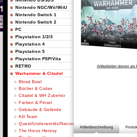
Nintendo DS/3DS
Nintendo NGC/Wii/WiiU
Nintendo Switch 1
Nintendo Switch 2
PC
Playstation 1/2/3
Playstation 4
Playstation 5
Playstation PSP/Vita
RETRO
Artikelbilder dienen als 
Warhammer & Citadel
Blood Bowl
Bücher & Codex
Citadel & WH Zubehör
Farben & Pinsel
Gebäude & Gelände
Kill Team
Quest/Underworlds/Necromunda
Artikelbeschreibung
Produk
The Horus Heresy