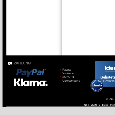
Paypal
Vorkasse
SOFORT-
Überweisung
© 2011
NETGAMES - Dein Online