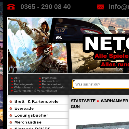
0365 - 290 08 40
info@
AGB
Impressum
FAQ
Datenschutz
Batteriegesetz
Barrierefreiheit
Widerrufsrecht
Vertrag widerrufen
Zahlungsarten & Versandkosten
»
STARTSEITE
WARHAMMER 
Brett- & Kartenspiele
GUN
Evercade
Lösungsbücher
Merchandise