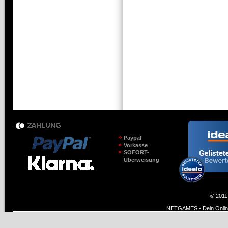
Paypal
Vorkasse
SOFORT-
Überweisung
© 2011
NETGAMES - Dein Online