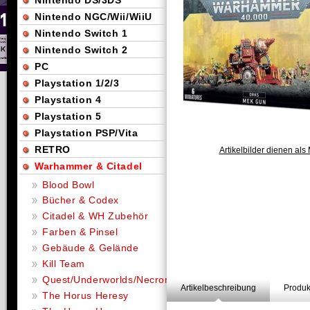
Nintendo DS/3DS
Nintendo NGC/Wii/WiiU
Nintendo Switch 1
Nintendo Switch 2
PC
Playstation 1/2/3
Playstation 4
Playstation 5
Playstation PSP/Vita
RETRO
Artikelbilder dienen als 
Warhammer & Citadel
Blood Bowl
Bücher & Codex
Citadel & WH Zubehör
Farben & Pinsel
Gebäude & Gelände
Kill Team
Quest/Underworlds/Necromunda
Artikelbeschreibung
Produk
The Horus Heresy