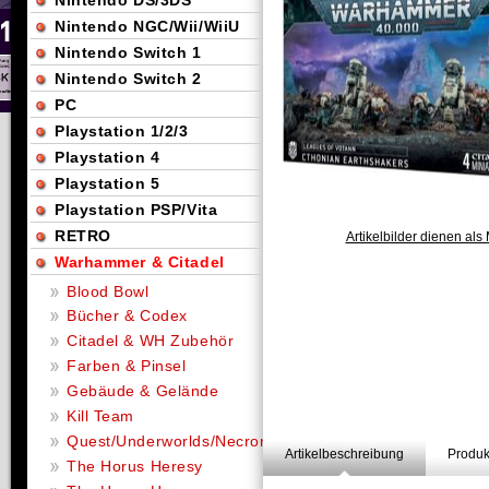
Nintendo DS/3DS
Nintendo NGC/Wii/WiiU
Nintendo Switch 1
Nintendo Switch 2
PC
Playstation 1/2/3
Playstation 4
Playstation 5
Playstation PSP/Vita
RETRO
Artikelbilder dienen als 
Warhammer & Citadel
Blood Bowl
Bücher & Codex
Citadel & WH Zubehör
Farben & Pinsel
Gebäude & Gelände
Kill Team
Quest/Underworlds/Necromunda
Artikelbeschreibung
Produk
The Horus Heresy