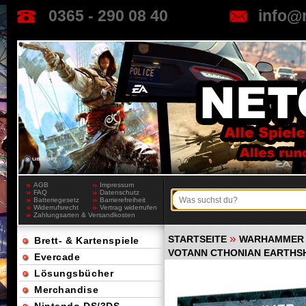
0365 - 290 08 40
info@
AGB
Impressum
FAQ
Datenschutz
Batteriegesetz
Barrierefreiheit
Widerrufsrecht
Vertrag widerrufen
Zahlungsarten & Versandkosten
»
STARTSEITE
WARHAMMER 
Brett- & Kartenspiele
VOTANN CTHONIAN EARTHS
Evercade
Lösungsbücher
Merchandise