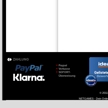
Paypal
Vorkasse
SOFORT-
Überweisung
© 2011
NETGAMES - Dein Online