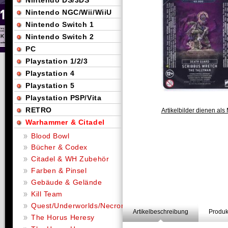
Nintendo DS/3DS
Nintendo NGC/Wii/WiiU
Nintendo Switch 1
Nintendo Switch 2
PC
Playstation 1/2/3
Playstation 4
Playstation 5
Playstation PSP/Vita
RETRO
Artikelbilder dienen als 
Warhammer & Citadel
Blood Bowl
Bücher & Codex
Citadel & WH Zubehör
Farben & Pinsel
Gebäude & Gelände
Kill Team
Quest/Underworlds/Necromunda
Artikelbeschreibung
Produk
The Horus Heresy