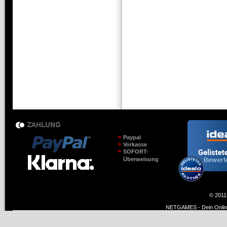
Paypal
Vorkasse
SOFORT-
Überweisung
© 2011
NETGAMES - Dein Online