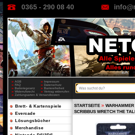
0365 - 290 08 40
info@
AGB
Impressum
FAQ
Datenschutz
Batteriegesetz
Barrierefreiheit
Widerrufsrecht
Vertrag widerrufen
Zahlungsarten & Versandkosten
»
STARTSEITE
WARHAMMER 
Brett- & Kartenspiele
SCRIBBUS WRETCH THE TA
Evercade
Lösungsbücher
Merchandise