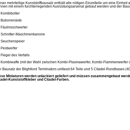
eser mehrteilige Kunststoffbausatz enthält alle nötigen Einzelteile um eine Einheit 
nnen mit einem furchterregenden Ausrüstungsarsenal gebaut werden und der Bausa
4 Kombibolter
3 Bubonenäxte
3 Fäulnisschwerter
1 Schnitter-Maschinenkanone
1 Seuchenspeier
1 Pestwerfer
1 Flegel des Verfalls
1 Kombiwaffe (mit der Wahl zwischen Kombi-Plasmawerfer, Kombi-Flammenwerfer 
r Bausatz der Blightlord Terminators umfasst 64 Teile und 5 Citadel-Rundbases (4
ese Miniaturen werden unlackiert geliefert und müssen zusammengebaut werd
tadel-Kunststoffkleber und Citadel-Farben.