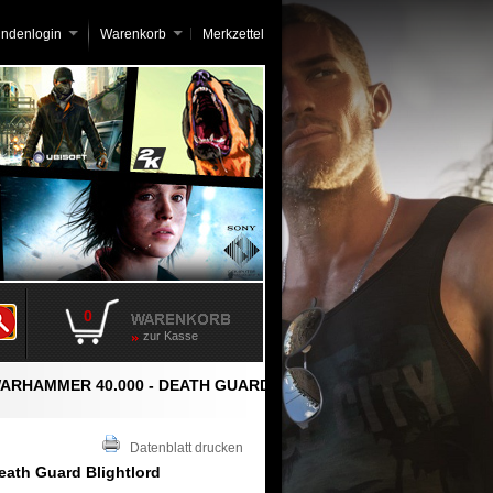
undenlogin
Warenkorb
Merkzettel
0
zur Kasse
ARHAMMER 40.000 - DEATH GUARD
Datenblatt drucken
eath Guard Blightlord