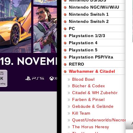
Nintendo DS/3DS
Nintendo NGC/Wii/WiiU
Nintendo Switch 1
Nintendo Switch 2
PC
Playstation 1/2/3
Playstation 4
Playstation 5
Playstation PSP/Vita
RETRO
Warhammer & Citadel
Blood Bowl
Bücher & Codex
Citadel & WH Zubehör
Farben & Pinsel
Gebäude & Gelände
Kill Team
Quest/Underworlds/Necromu
The Horus Heresy