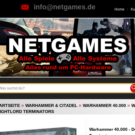
info@netgames.de
Home
K
»
»
»
ARTSEITE
WARHAMMER & CITADEL
WARHAMMER 40.000
W
IGHTLORD TERMINATORS
Warhammer 40.000 - D