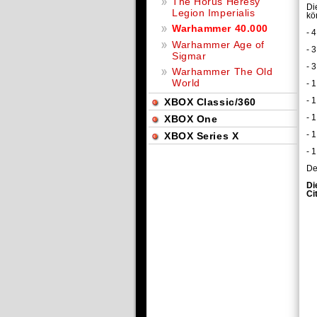
The Horus Heresy
Di
Legion Imperialis
kö
Warhammer 40.000
- 
Warhammer Age of
- 
Sigmar
- 
Warhammer The Old
World
- 
- 
XBOX Classic/360
- 
XBOX One
- 
XBOX Series X
- 
De
Di
Ci