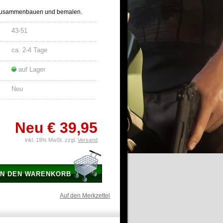
 Zusammenbauen und bemalen.
43-51
ca. 2-4 Tage
auf Lager
Neu
Neu
€ 39,95
inkl. 19% MwSt. zzgl.
Versand
IN DEN WARENKORB
Auf den Merkzettel