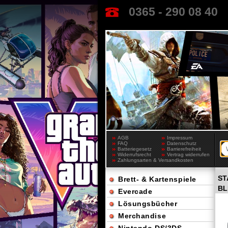
0365 - 290 08 40
AGB
Impressum
FAQ
Datenschutz
Batteriegesetz
Barrierefreiheit
Widerrufsrecht
Vertrag widerrufen
Zahlungsarten & Versandkosten
ST
Brett- & Kartenspiele
BL
Evercade
Lösungsbücher
Merchandise