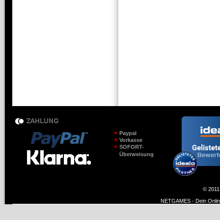
Paypal
Vorkasse
SOFORT-
Überweisung
© 2011
NETGAMES - Dein Online