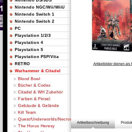
Nintendo DS/3DS
Nintendo NGC/Wii/WiiU
Nintendo Switch 1
Nintendo Switch 2
PC
Playstation 1/2/3
Playstation 4
Playstation 5
Playstation PSP/Vita
RETRO
Artikelbilder dienen als 
Warhammer & Citadel
Blood Bowl
Bücher & Codex
Citadel & WH Zubehör
Farben & Pinsel
Gebäude & Gelände
Kill Team
Quest/Underworlds/Necromunda
Artikelbeschreibung
Produk
The Horus Heresy