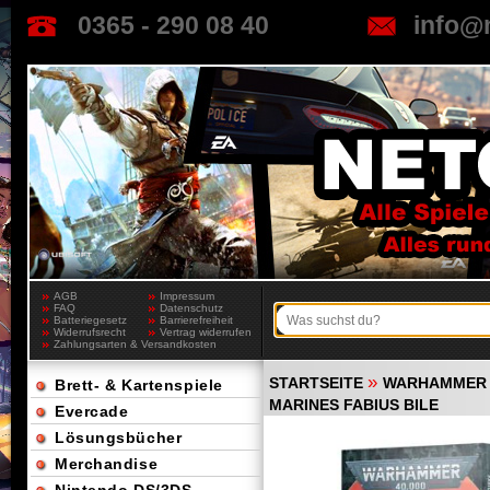
0365 - 290 08 40
info@
AGB
Impressum
FAQ
Datenschutz
Batteriegesetz
Barrierefreiheit
Widerrufsrecht
Vertrag widerrufen
Zahlungsarten & Versandkosten
»
STARTSEITE
WARHAMMER 
Brett- & Kartenspiele
MARINES FABIUS BILE
Evercade
Lösungsbücher
Merchandise