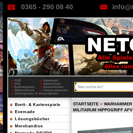
0365 - 290 08 40
info@
AGB
Impressum
FAQ
Datenschutz
Batteriegesetz
Barrierefreiheit
Widerrufsrecht
Vertrag widerrufen
Zahlungsarten & Versandkosten
»
STARTSEITE
WARHAMMER 
Brett- & Kartenspiele
MILITARUM HIPPOGRIFF AFV
Evercade
Lösungsbücher
Merchandise