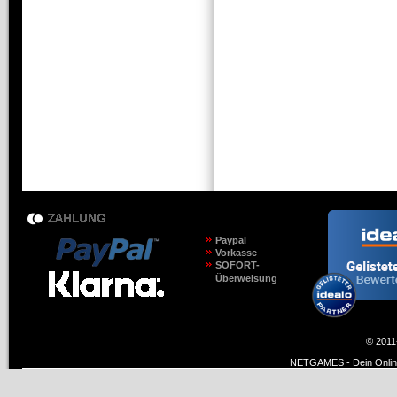
Paypal
Vorkasse
SOFORT-
Überweisung
© 2011
NETGAMES - Dein Online