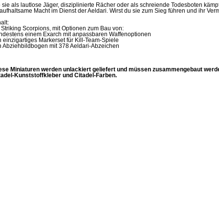
 sie als lautlose Jäger, disziplinierte Rächer oder als schreiende Todesboten kämp
aufhaltsame Macht im Dienst der Aeldari. Wirst du sie zum Sieg führen und ihr Ve
alt:
 Striking Scorpions, mit Optionen zum Bau von:
ndestens einem Exarch mit anpassbaren Waffenoptionen
n einzigartiges Markerset für Kill-Team-Spiele
n Abziehbildbogen mit 378 Aeldari-Abzeichen
ese Miniaturen werden unlackiert geliefert und müssen zusammengebaut werd
tadel-Kunststoffkleber und Citadel-Farben.