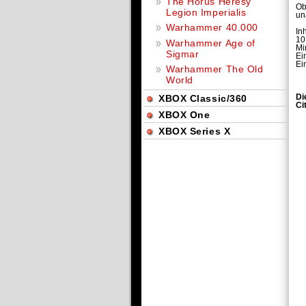
The Horus Heresy
Ob
Legion Imperialis
un
Warhammer 40.000
Inh
10
Warhammer Age of
Mi
Sigmar
Ei
Ei
Warhammer The Old
World
Di
XBOX Classic/360
Ci
XBOX One
XBOX Series X