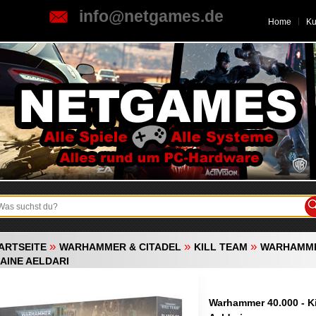
info@netgames.de
Home
K
»
»
»
ARTSEITE
WARHAMMER & CITADEL
KILL TEAM
WARHAMMER
AINE AELDARI
Warhammer 40.000 - Ki