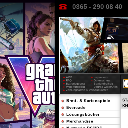
0365 - 290 08 40
AGB
Impressum
FAQ
Datenschutz
Batteriegesetz
Barrierefreiheit
Widerrufsrecht
Vertrag widerrufen
Zahlungsarten & Versandkosten
ST
Brett- & Kartenspiele
KH
Evercade
Lösungsbücher
Merchandise