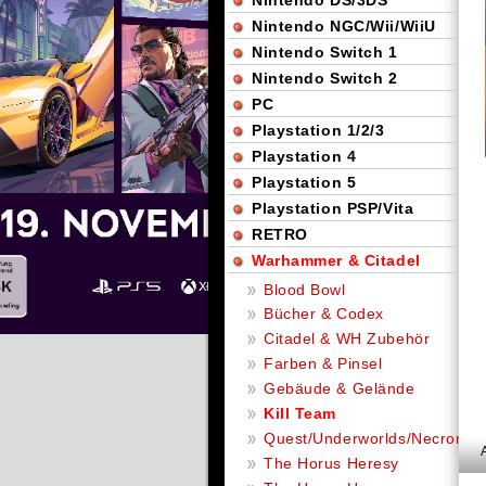
Nintendo DS/3DS
Nintendo NGC/Wii/WiiU
Nintendo Switch 1
Nintendo Switch 2
PC
Playstation 1/2/3
Playstation 4
Playstation 5
Playstation PSP/Vita
RETRO
Warhammer & Citadel
Blood Bowl
Bücher & Codex
Citadel & WH Zubehör
Farben & Pinsel
Gebäude & Gelände
Kill Team
Quest/Underworlds/Necromu
The Horus Heresy