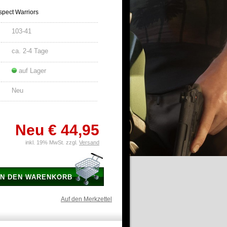
spect Warriors
103-41
ca. 2-4 Tage
auf Lager
Neu
Neu
€ 44,95
inkl. 19% MwSt. zzgl.
Versand
IN DEN WARENKORB
Auf den Merkzettel