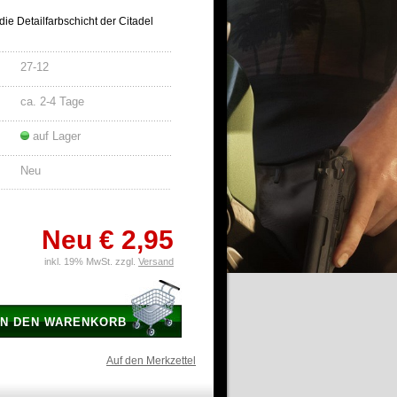
die Detailfarbschicht der Citadel
27-12
ca. 2-4 Tage
auf Lager
Neu
Neu
€ 2,95
inkl. 19% MwSt. zzgl.
Versand
IN DEN WARENKORB
Auf den Merkzettel