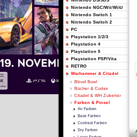
Nintendo DS/3DS
Nintendo NGC/Wii/WiiU
Nintendo Switch 1
Nintendo Switch 2
PC
Playstation 1/2/3
Playstation 4
Playstation 5
Playstation PSP/Vita
RETRO
Warhammer & Citadel
Blood Bowl
Bücher & Codex
Citadel & WH Zubehör
Farben & Pinsel
Air Farben
Base Farben
Contrast Farben
Dry Farben