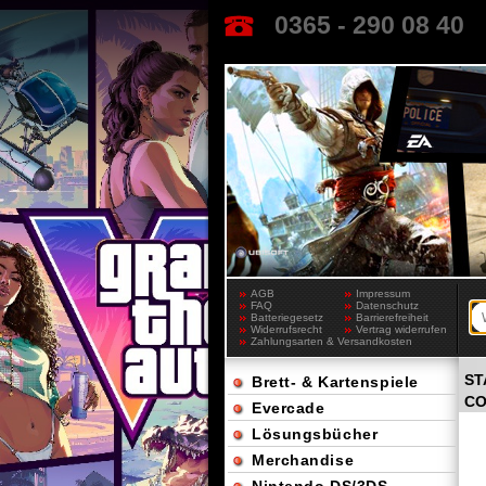
0365 - 290 08 40
AGB
Impressum
FAQ
Datenschutz
Batteriegesetz
Barrierefreiheit
Widerrufsrecht
Vertrag widerrufen
Zahlungsarten & Versandkosten
ST
Brett- & Kartenspiele
CO
Evercade
Lösungsbücher
Merchandise