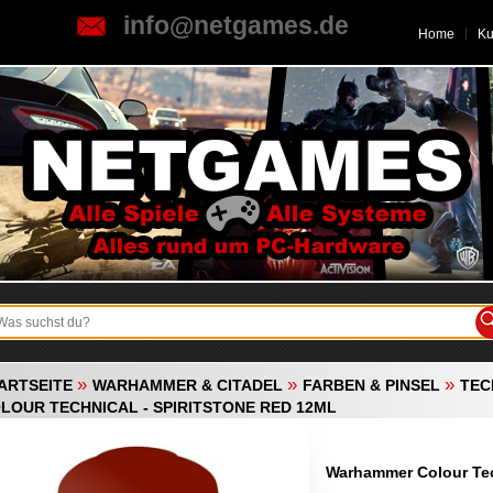
info@netgames.de
Home
K
»
»
»
ARTSEITE
WARHAMMER & CITADEL
FARBEN & PINSEL
TEC
LOUR TECHNICAL - SPIRITSTONE RED 12ML
Warhammer Colour Tech