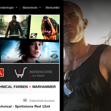
undenlogin
Warenkorb
Merkzettel
0
zur Kasse
»
HNICAL FARBEN
WARHAMMER
Datenblatt drucken
nical - Spiritstone Red 12ml