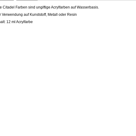
le Citadel Farben sind ungiftige Acrylfarben auf Wasserbasis.
r Verwendung auf Kunststoff, Metall oder Resin
halt: 12 ml Acrylfarbe
nda