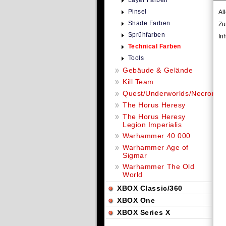
Layer Farben
Pinsel
Al
Shade Farben
Zu
Sprühfarben
In
Technical Farben
Tools
Gebäude & Gelände
Kill Team
Quest/Underworlds/Necromu
The Horus Heresy
The Horus Heresy
Legion Imperialis
Warhammer 40.000
Warhammer Age of
Sigmar
Warhammer The Old
World
XBOX Classic/360
XBOX One
XBOX Series X