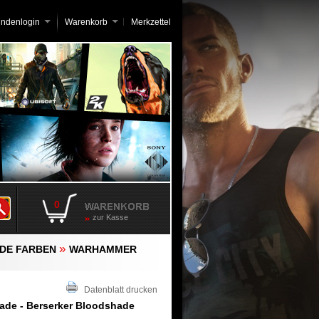
undenlogin
Warenkorb
Merkzettel
0
zur Kasse
»
DE FARBEN
WARHAMMER
Datenblatt drucken
de - Berserker Bloodshade