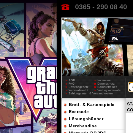
0365 - 290 08 40
AGB
Impressum
FAQ
Datenschutz
Batteriegesetz
Barrierefreiheit
Widerrufsrecht
Vertrag widerrufen
Zahlungsarten & Versandkosten
ST
Brett- & Kartenspiele
CO
Evercade
Lösungsbücher
Merchandise