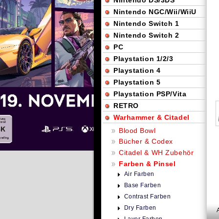
Nintendo DS/3DS
Nintendo NGC/Wii/WiiU
Nintendo Switch 1
Nintendo Switch 2
PC
Playstation 1/2/3
Playstation 4
Playstation 5
Playstation PSP/Vita
RETRO
Warhammer & Citadel
Blood Bowl
Bücher & Codex
Citadel & WH Zubehör
Farben & Pinsel
Air Farben
Base Farben
Contrast Farben
Dry Farben