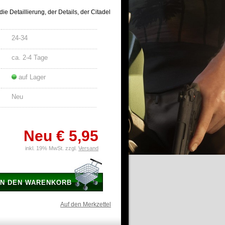
ie Detaillierung, der Details, der Citadel
24-34
ca. 2-4 Tage
auf Lager
Neu
Neu
€ 5,95
inkl. 19% MwSt. zzgl.
Versand
IN DEN WARENKORB
Auf den Merkzettel