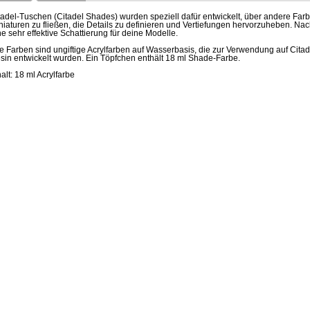
tadel-Tuschen (Citadel Shades) wurden speziell dafür entwickelt, über andere Farb
niaturen zu fließen, die Details zu definieren und Vertiefungen hervorzuheben. N
ne sehr effektive Schattierung für deine Modelle.
le Farben sind ungiftige Acrylfarben auf Wasserbasis, die zur Verwendung auf Citad
sin entwickelt wurden. Ein Töpfchen enthält 18 ml Shade-Farbe.
halt: 18 ml Acrylfarbe
nda