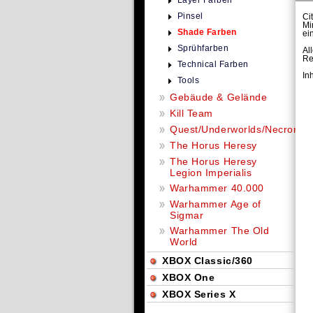
Layer Farben
Pinsel
Ci
Mi
Shade Farben
ei
Sprühfarben
Al
Re
Technical Farben
In
Tools
Gebäude & Gelände
Kill Team
Quest/Underworlds/Necromu
The Horus Heresy
The Horus Heresy
Legion Imperialis
Warhammer 40.000
Warhammer Age of
Sigmar
Warhammer The Old
World
XBOX Classic/360
XBOX One
XBOX Series X