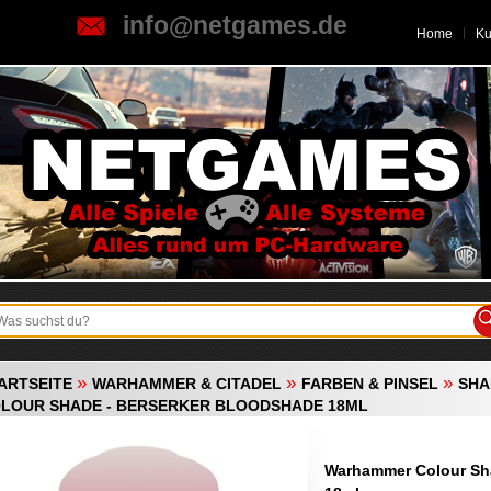
info@netgames.de
Home
K
»
»
»
ARTSEITE
WARHAMMER & CITADEL
FARBEN & PINSEL
SHA
LOUR SHADE - BERSERKER BLOODSHADE 18ML
Warhammer Colour Sha