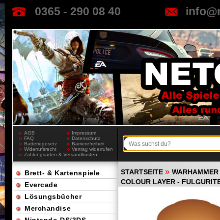
0365 - 290 08 40
info@
AGB
Impressum
FAQ
Datenschutz
Batteriegesetz
Barrierefreiheit
Widerrufsrecht
Vertrag widerrufen
Zahlungsarten & Versandkosten
»
STARTSEITE
WARHAMMER 
Brett- & Kartenspiele
COLOUR LAYER - FULGURIT
Evercade
Lösungsbücher
Merchandise