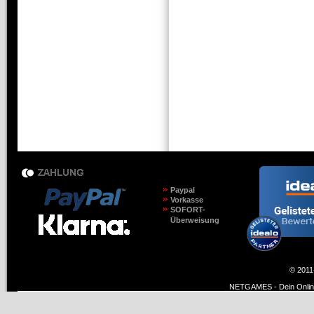
Paypal
Vorkasse
SOFORT-
Überweisung
© 2011
NETGAMES - Dein Online