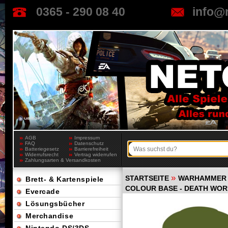
0365 - 290 08 40
info@
AGB
Impressum
FAQ
Datenschutz
Batteriegesetz
Barrierefreiheit
Widerrufsrecht
Vertrag widerrufen
Zahlungsarten & Versandkosten
»
STARTSEITE
WARHAMMER 
Brett- & Kartenspiele
COLOUR BASE - DEATH WOR
Evercade
Lösungsbücher
Merchandise