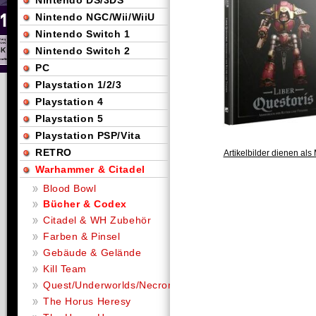
Nintendo DS/3DS
Nintendo NGC/Wii/WiiU
Nintendo Switch 1
Nintendo Switch 2
PC
Playstation 1/2/3
Playstation 4
Playstation 5
Playstation PSP/Vita
RETRO
Artikelbilder dienen als 
Warhammer & Citadel
Blood Bowl
Bücher & Codex
Citadel & WH Zubehör
Farben & Pinsel
Gebäude & Gelände
Kill Team
Quest/Underworlds/Necromunda
The Horus Heresy