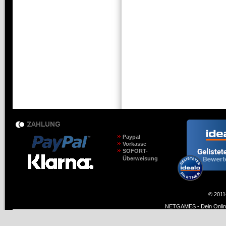
Paypal
Vorkasse
SOFORT-
Überweisung
© 2011
NETGAMES - Dein Online