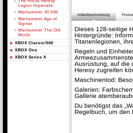
The Horus Heresy
Legion Imperialis
Warhammer 40.000
Artikelbeschreibung
Produk
Warhammer Age of
Sigmar
Dieses 128-seitige 
Warhammer The Old
Hintergründe: Inform
World
Titanenlegionen, ihr
XBOX Classic/360
XBOX One
Regeln und Einheitenp
Armeezusammenstell
XBOX Series X
Ausrüstung, auf die
Heresy zugreifen kö
Maschinentod: Beson
Galerien: Farbschem
Gallerie atemberaub
Du benötigst das „
Regelbuch, um den I