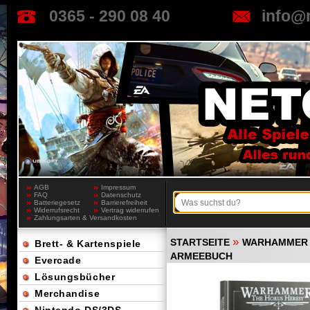
0365 - 290 08 40
info@
AGB
Impressum
FAQ
Datenschutz
Batteriegesetz
Barrierefreiheit
Widerrufsrecht
Vertrag widerrufen
Zahlungsarten & Versandkosten
»
STARTSEITE
WARHAMMER 
Brett- & Kartenspiele
ARMEEBUCH
Evercade
Lösungsbücher
Merchandise